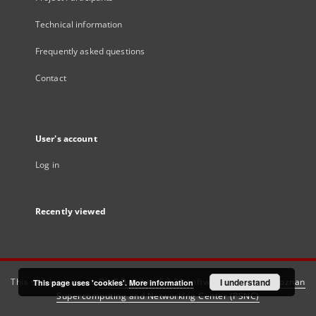
Technical information
Frequently asked questions
Contact
User's account
Log in
Recently viewed
This service runs on
DInGO dLibra 6.3.21
software created by
I understand
Poznan
This page uses 'cookies'.
More information
Supercomputing and Networking Center (PSNC)