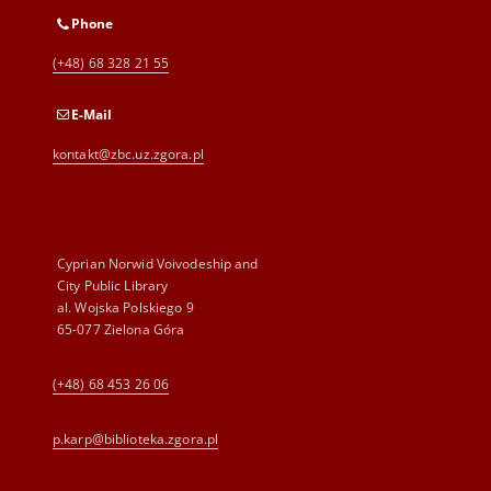
Phone
(+48) 68 328 21 55
E-Mail
kontakt@zbc.uz.zgora.pl
Cyprian Norwid Voivodeship and
City Public Library
al. Wojska Polskiego 9
65-077 Zielona Góra
(+48) 68 453 26 06
p.karp@biblioteka.zgora.pl