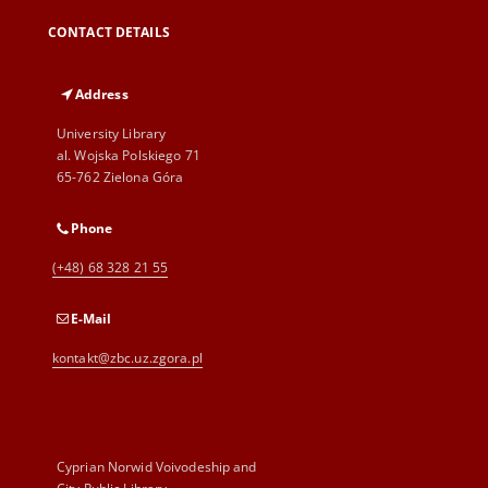
CONTACT DETAILS
Address
University Library
al. Wojska Polskiego 71
65-762 Zielona Góra
Phone
(+48) 68 328 21 55
E-Mail
kontakt@zbc.uz.zgora.pl
Cyprian Norwid Voivodeship and