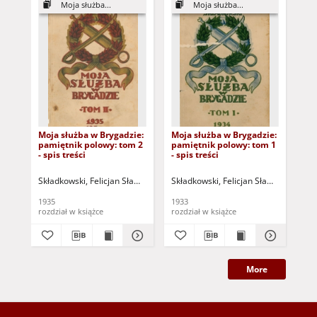
Moja służba...
Moja służba...
Moja służba w Brygadzie:
Moja służba w Brygadzie:
Wa
pamiętnik polowy: tom 2
pamiętnik polowy: tom 1
Ni
- spis treści
- spis treści
do
tyl
dy
Składkowski, Felicjan Sławoj (1885-1962)
Składkowski, Felicjan Sławoj (1885-1
Skł
1935
1933
193
rozdział w książce
rozdział w książce
roz
More