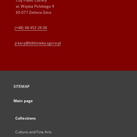
City Public Library
al. Wojska Polskiego 9
65-077 Zielona Góra
(+48) 68 453 26 06
p.karp@biblioteka.zgora.pl
SITEMAP
Main page
Collections
Culture and Fine Arts