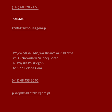
(+48) 68 328 21 55
E-Mail
kontakt@zbc.uz.zgora.pl
Wojewódzka i Miejska Biblioteka Publiczna
im. C. Norwida w Zielonej Górze
al. Wojska Polskiego 9
65-077 Zielona Góra
(+48) 68 453 26 06
p.karp@biblioteka.zgora.pl