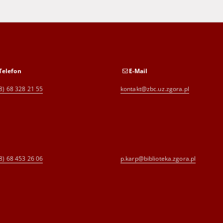
Telefon
E-Mail
8) 68 328 21 55
kontakt@zbc.uz.zgora.pl
8) 68 453 26 06
p.karp@biblioteka.zgora.pl