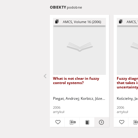
OBIEKTY
podobne
AMCS, Volume 16 (2006)
AMCS, 
What is not clear in fuzzy
Fuzzy diagn
control systems?
that takes 
uncertainty
between fa
symptoms
Piegat, Andrzej
Korbicz, Józef (1951- ) - red.
Kościelny, J
2006
2006
artykuł
artykuł