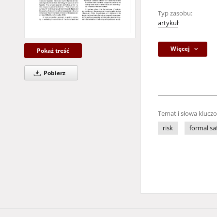
Typ zasobu:
artykuł
Więcej
Pokaż treść
Pobierz
Temat i słowa klucz
risk
formal sa