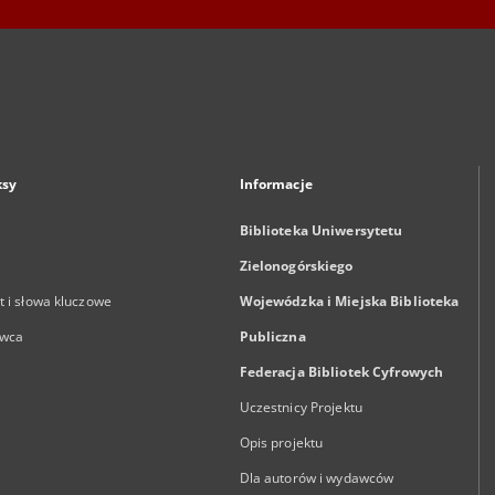
ksy
Informacje
Biblioteka Uniwersytetu
Zielonogórskiego
 i słowa kluczowe
Wojewódzka i Miejska Biblioteka
wca
Publiczna
Federacja Bibliotek Cyfrowych
Uczestnicy Projektu
Opis projektu
Dla autorów i wydawców