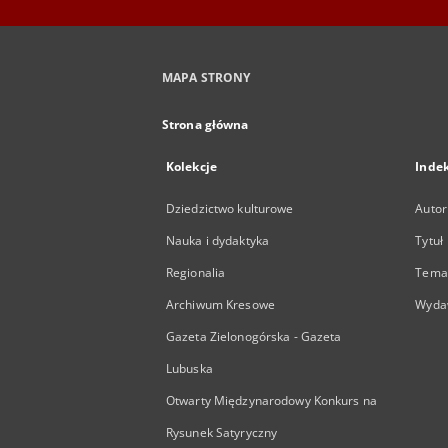
MAPA STRONY
Strona główna
Kolekcje
Inde
Dziedzictwo kulturowe
Autor
Nauka i dydaktyka
Tytuł
Regionalia
Temat
Archiwum Kresowe
Wyda
Gazeta Zielonogórska - Gazeta
Lubuska
Otwarty Międzynarodowy Konkurs na
Rysunek Satyryczny