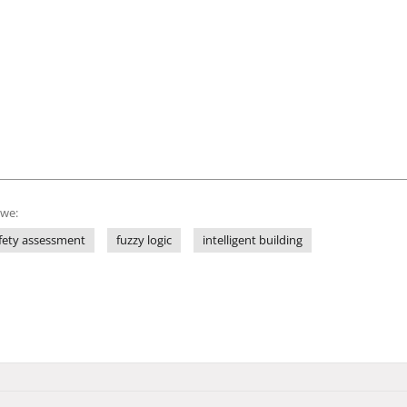
owe:
fety assessment
fuzzy logic
intelligent building