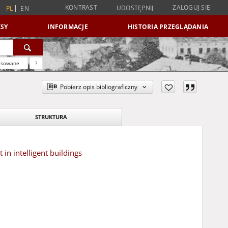
KONTRAST
ZALOGUJ SIĘ
UDOSTĘPNIJ
PL
EN
SY
INFORMACJE
HISTORIA PRZEGLĄDANIA
nsowane
?
Pobierz opis bibliograficzny
STRUKTURA
in intelligent buildings