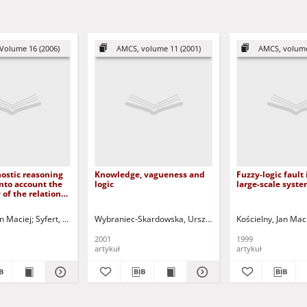
Volume 16 (2006)
AMCS, volume 11 (2001)
AMCS, volume
ostic reasoning
Knowledge, vagueness and
Fuzzy-logic fault 
into account the
logic
large-scale syst
 of the relation
ults and
an Maciej
Syfert, Michał
Korbicz, Józef (1951- ) - red.
Wybraniec-Skardowska, Urszula
Grzymala-Busse, Jerzy 
Kościelny, Jan Mac
2001
1999
artykuł
artykuł