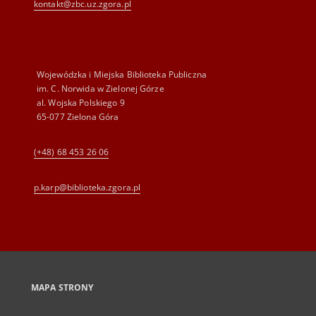
kontakt@zbc.uz.zgora.pl
Wojewódzka i Miejska Biblioteka Publiczna
im. C. Norwida w Zielonej Górze
al. Wojska Polskiego 9
65-077 Zielona Góra
(+48) 68 453 26 06
p.karp@biblioteka.zgora.pl
MAPA STRONY