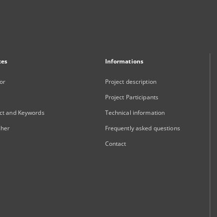
xes
Informations
or
Project description
Project Participants
ct and Keywords
Technical information
sher
Frequently asked questions
Contact