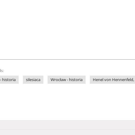
s:
- historia
silesiaca
Wrocław - historia
Henel von Hennenfeld, 