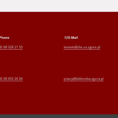
Phone
E-Mail
8) 68 328 21 55
kontakt@zbc.uz.zgora.pl
8) 68 453 26 06
p.karp@biblioteka.zgora.pl