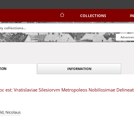
COLLECTIONS
I
Advanced
INFORMATION
ION
oc est: Vratislaviae Silesiorvm Metropoleos Nobilissimae Delinea
d, Nicolaus