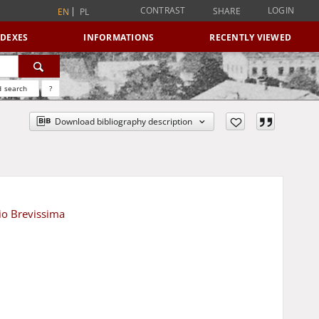
CONTRAST
LOGIN
SHARE
EN
PL
NDEXES
INFORMATIONS
RECENTLY VIEWED
 search
?
Download bibliography description
tio Brevissima