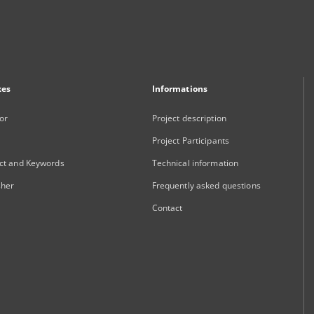
xes
Informations
or
Project description
Project Participants
ct and Keywords
Technical information
sher
Frequently asked questions
Contact