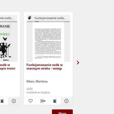
ie osób...
Funkcjonowanie osób...
Funkcjonowanie osó
osób w
Funkcjonowanie osób w
Rozdział 5 - Sprawność 
spis treści
starszym wieku - wstęp
niesprawność funkcjo
osób w zaawansowan
wieku (dokument dost
po zalogowaniu tylko d
Kilian, Marlena
Kilian, Marlena
osób z dysfunkcją wzr
2020
2020
rozdział w książce
rozdział w książce
More