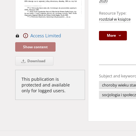
2020
Resource Type:
rozdział w książce
Access Limited
More
Show content
Download
Subject and keyword
This publication is
protected and available
choroby wieku sta
only for logged users.
socjologia i społe