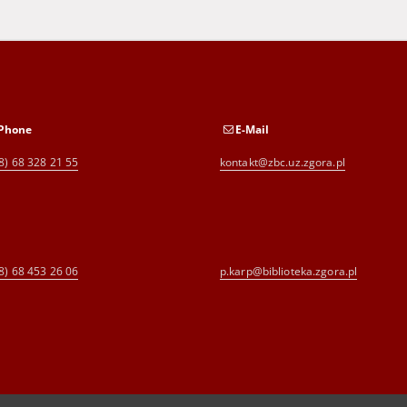
Phone
E-Mail
8) 68 328 21 55
kontakt@zbc.uz.zgora.pl
8) 68 453 26 06
p.karp@biblioteka.zgora.pl