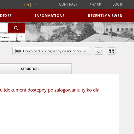
CONTRAST
LOGIN
SHARE
EN
PL
NDEXES
INFORMATIONS
RECENTLY VIEWED
 search
?
Download bibliography description
STRUCTURE
eku (dokument dostępny po zalogowaniu tylko dla