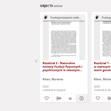
OBJECTS
similar
Funkcjonowanie osób...
Funkcj
Rozdział 2 - Naturalne
Rozdział 1 
zmiany funkcji fizycznych i
w starszym
psychicznych w starszym
teorii gero
wieku (dokument dostępny
(dokument 
po zalogowaniu tylko dla
zalogowaniu
Kilian, Marlena
Kilian, Marl
osób z dysfunkcją wzroku)
dysfunkcją
2020
2020
rozdział w książce
rozdział w ks