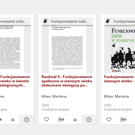
onowanie osób...
Funkcjonowanie osób...
Funkcjonowan
- Funkcjonowanie
Rozdział 4 - Funkcjonowanie
Funkcjonowanie 
 wieku w świetle
społeczne w starszym wieku
starszym wieku - 
ntologicznych
(dokument dostępny po
dostępny po
zalogowaniu tylko dla osób z
 tylko dla osób z
dysfunkcją wzroku)
ena
Kilian, Marlena
Kilian, Marlena
 wzroku)
2020
2020
iążce
rozdział w książce
rozdział w książce