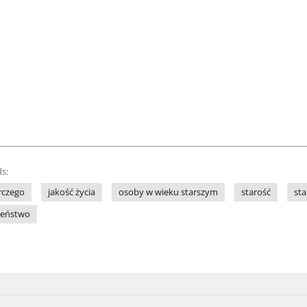
s:
rczego
jakość życia
osoby w wieku starszym
starość
sta
czeństwo