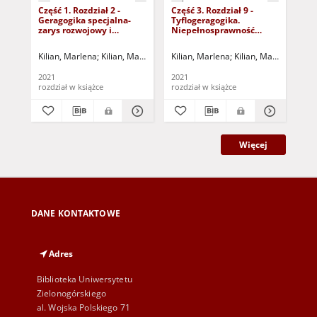
Część 1. Rozdział 2 -
Część 3. Rozdział 9 -
Czę
Geragogika specjalna-
Tyflogeragogika.
Spe
zarys rozwojowy i
Niepełnosprawność
st
koncepcyjny (dokument
wzrokowa w starszym
(d
dostępny po zalogowaniu
wieku (dokument
zal
Kilian, Marlena
Kilian, Marlena - red.
Kilian, Marlena
Kilian, Marlena - red.
Kil
tylko dla osób z
dostępny po zalogowaniu
osó
dysfunkcją wzroku)
tylko dla osób z
wz
2021
2021
202
dysfunkcją wzroku)
rozdział w książce
rozdział w książce
roz
Więcej
DANE KONTAKTOWE
Adres
Biblioteka Uniwersytetu
Zielonogórskiego
al. Wojska Polskiego 71