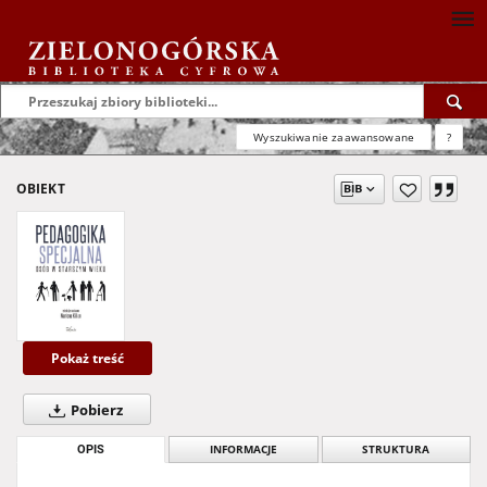
Wyszukiwanie zaawansowane
?
OBIEKT
Pokaż treść
Pobierz
OPIS
INFORMACJE
STRUKTURA