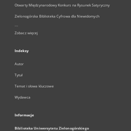
Otwarty Międzynarodowy Konkurs na Rysunek Satyryczny
Zielonogórska Biblioteka Cyfrowa dla Niewidomych
...
Zobacz więcej
Indeksy
Autor
Tytuł
Temat i słowa kluczowe
Wydawca
Informacje
Biblioteka Uniwersytetu Zielonogórskiego