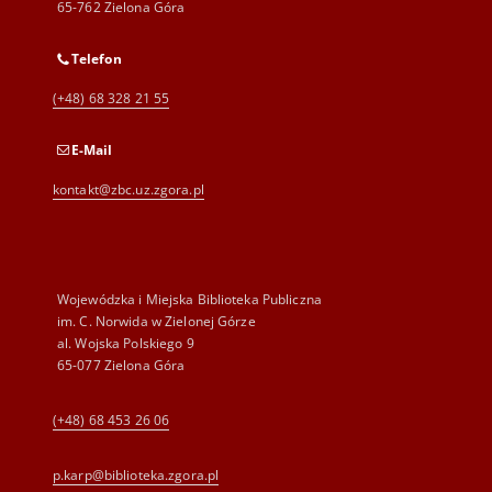
65-762 Zielona Góra
Telefon
(+48) 68 328 21 55
E-Mail
kontakt@zbc.uz.zgora.pl
Wojewódzka i Miejska Biblioteka Publiczna
im. C. Norwida w Zielonej Górze
al. Wojska Polskiego 9
65-077 Zielona Góra
(+48) 68 453 26 06
p.karp@biblioteka.zgora.pl