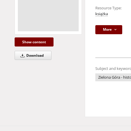
Resource Type:
książka
More
Show content
Download
Subject and keyword
Zielona Góra - hist