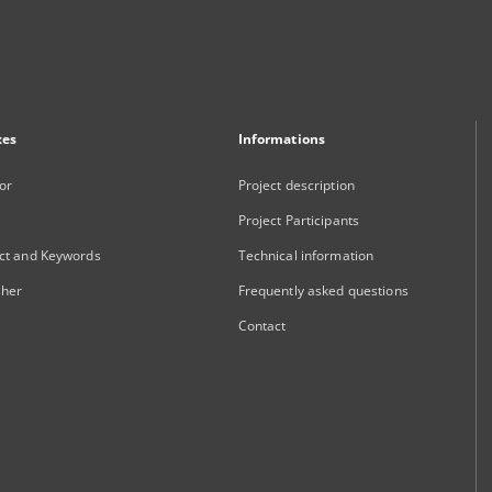
xes
Informations
or
Project description
Project Participants
ct and Keywords
Technical information
sher
Frequently asked questions
Contact