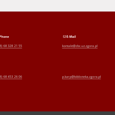
Phone
E-Mail
8) 68 328 21 55
kontakt@zbc.uz.zgora.pl
8) 68 453 26 06
p.karp@biblioteka.zgora.pl