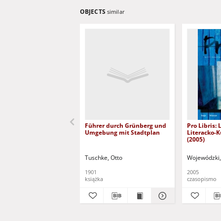
OBJECTS
similar
Führer durch Grünberg und
Pro Libris:
Umgebung mit Stadtplan
Literacko-K
(2005)
Tuschke, Otto
Wojewódzki,
1901
2005
książka
czasopismo