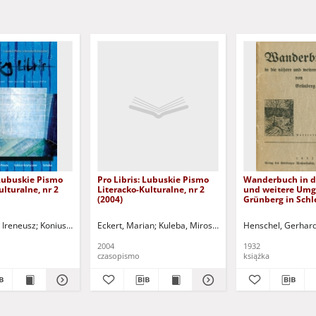
 Lubuskie Pismo
Pro Libris: Lubuskie Pismo
Wanderbuch in d
ulturalne, nr 2
Literacko-Kulturalne, nr 2
und weitere Um
(2004)
Grünberg in Schl
 Ireneusz
Koniusz, Janusz (1934-2017)
Eckert, Marian
Kuleba, Mirosław
Kuleba, Mirosław
Körner, Matthias
Körner, Matthias
Henschel, Gerhar
Waśk
Waś
2004
1932
czasopismo
książka