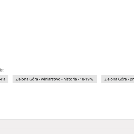
s:
oria
Zielona Góra - winiarstwo - historia - 18-19 w.
Zielona Góra - 