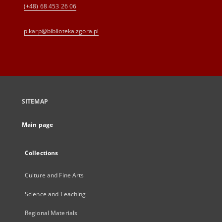
(+48) 68 453 26 06
p.karp@biblioteka.zgora.pl
SITEMAP
Main page
Collections
Culture and Fine Arts
Science and Teaching
Regional Materials