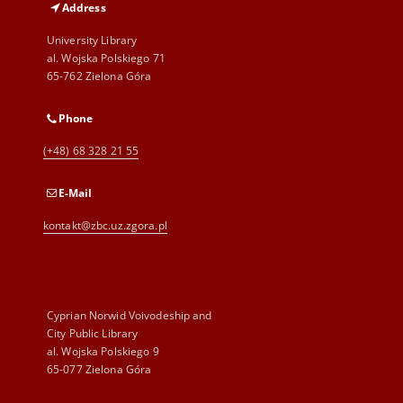
Address
University Library
al. Wojska Polskiego 71
65-762 Zielona Góra
Phone
(+48) 68 328 21 55
E-Mail
kontakt@zbc.uz.zgora.pl
Cyprian Norwid Voivodeship and
City Public Library
al. Wojska Polskiego 9
65-077 Zielona Góra