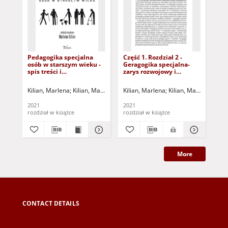
Pedagogika specjalna
Część 1. Rozdział 2 -
Czę
osób w starszym wieku -
Geragogika specjalna-
Spe
spis treści i
zarys rozwojowy i
st
wprowadzenie
koncepcyjny (dokument
(d
dostępny po zalogowaniu
zal
Kilian, Marlena
Kilian, Marlena - red.
Kilian, Marlena
Kilian, Marlena - red.
Kil
tylko dla osób z
osó
dysfunkcją wzroku)
wz
2021
2021
202
rozdział w książce
rozdział w książce
roz
More
CONTACT DETAILS