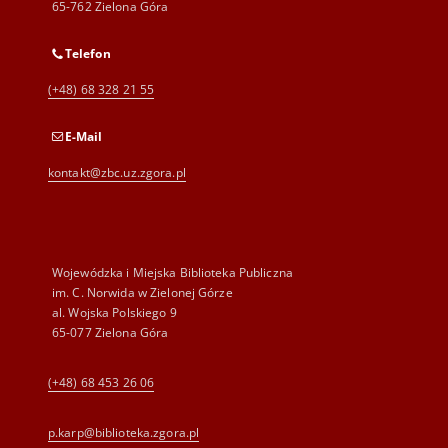
65-762 Zielona Góra
Telefon
(+48) 68 328 21 55
E-Mail
kontakt@zbc.uz.zgora.pl
Wojewódzka i Miejska Biblioteka Publiczna
im. C. Norwida w Zielonej Górze
al. Wojska Polskiego 9
65-077 Zielona Góra
(+48) 68 453 26 06
p.karp@biblioteka.zgora.pl