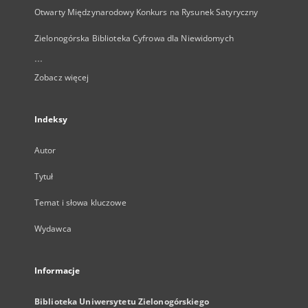
Otwarty Międzynarodowy Konkurs na Rysunek Satyryczny
Zielonogórska Biblioteka Cyfrowa dla Niewidomych
...
Zobacz więcej
Indeksy
Autor
Tytuł
Temat i słowa kluczowe
Wydawca
Informacje
Biblioteka Uniwersytetu Zielonogórskiego