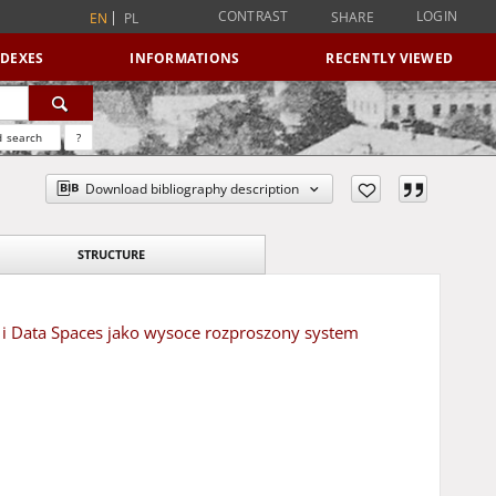
CONTRAST
LOGIN
SHARE
EN
PL
NDEXES
INFORMATIONS
RECENTLY VIEWED
 search
?
Download bibliography description
STRUCTURE
T i Data Spaces jako wysoce rozproszony system