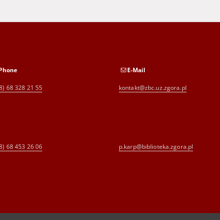
Phone
E-Mail
8) 68 328 21 55
kontakt@zbc.uz.zgora.pl
8) 68 453 26 06
p.karp@biblioteka.zgora.pl