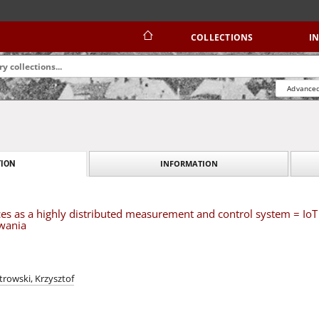
COLLECTIONS
I
Advanced
INFORMATION
ION
es as a highly distributed measurement and control system = Io
wania
trowski, Krzysztof