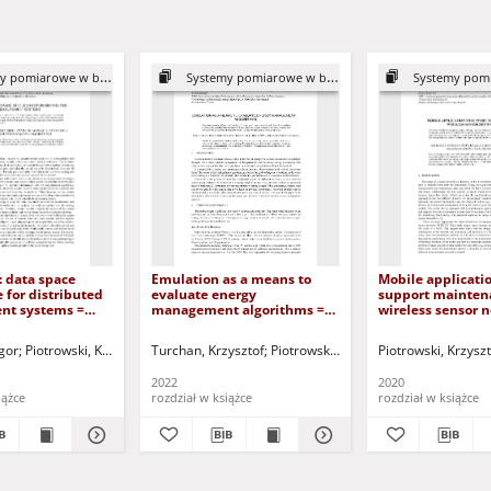
omiarowe w badaniach'22
Systemy pomiarowe w badaniach'22
Systemy pomiarowe
data space
Emulation as a means to
Mobile applicatio
for distributed
evaluate energy
support mainten
nt systems =
management algorithms =
wireless sensor 
 platforma
Emulacja jako środek do
Aplikacja mobiln
 do agregacji
oceny algorytmów
wspierająca zada
sztof
Igor
Piotrowski, Krzysztof
Turchan, Krzysztof
Szulim, Robert
Piotrowski, Krzysztof
Piotrowski, Krzysz
Krysik, Miłosz
 rozproszonych
zarządzania energią
utrzymania bez
pomiarowych
sieci sensorów
2022
2020
iążce
rozdział w książce
rozdział w książce