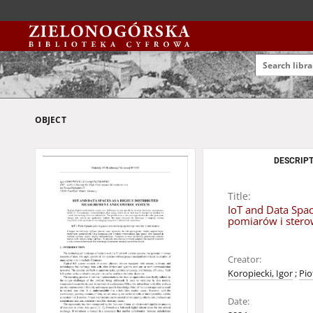
OBJECT
DESCRIPT
Title:
IoT and Data Spac
pomiarów i stero
Creator:
Koropiecki, Igor
;
Pio
Date: