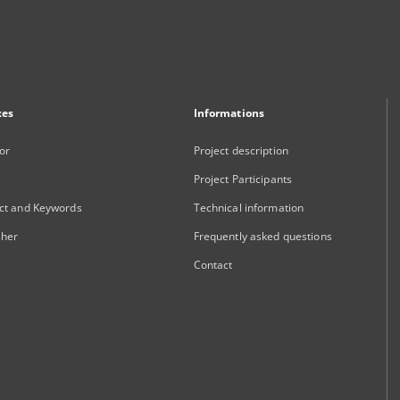
xes
Informations
or
Project description
Project Participants
ct and Keywords
Technical information
sher
Frequently asked questions
Contact