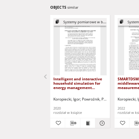
OBJECTS
similar
Systemy pomiarowe w badaniach'20
Systemy p
Intelligent and interactive
SMARTDSM: 
household simulation for
middleware 
energy management
measureme
algorithms` evaluation =
SMARTDSM:
Inteligentna i interaktywna
middleware
Koropiecki, Igor
Powroźnik, Piotr
Piotrowski, Krzy
Koropiecki, 
symulacja domostw do
danych dla
testowania algorytmów
systemów 
2020
2022
zarządzania energią
rozdział w książce
rozdział w ks