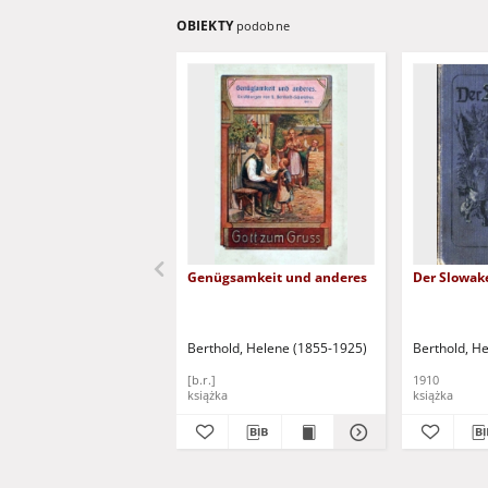
OBIEKTY
podobne
Genügsamkeit und anderes
Der Slowa
Berthold, Helene (1855-1925)
Berthold, H
[b.r.]
1910
książka
książka