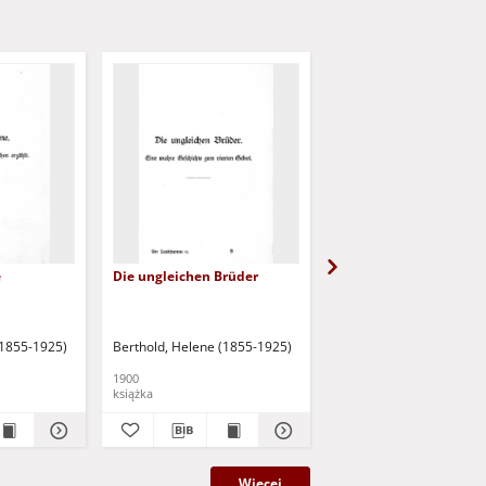
e
Die ungleichen Brüder
Heimatlos
(1855-1925)
Berthold, Helene (1855-1925)
Berthold, Helene (1855-
1900
[1920]
książka
książka
Więcej