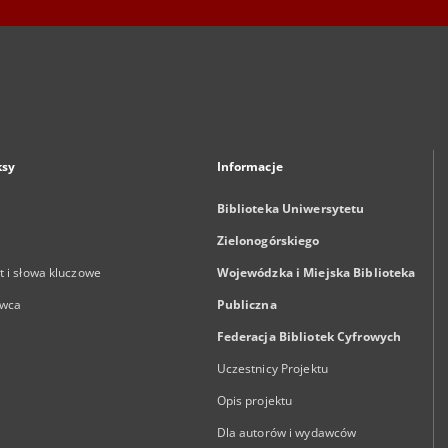
ksy
Informacje
Biblioteka Uniwersytetu
Zielonogórskiego
 i słowa kluczowe
Wojewódzka i Miejska Biblioteka
wca
Publiczna
Federacja Bibliotek Cyfrowych
Uczestnicy Projektu
Opis projektu
Dla autorów i wydawców