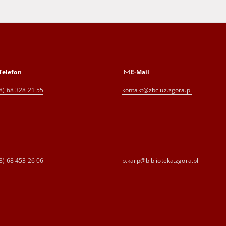
Telefon
E-Mail
8) 68 328 21 55
kontakt@zbc.uz.zgora.pl
8) 68 453 26 06
p.karp@biblioteka.zgora.pl