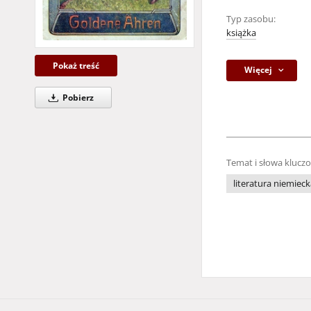
Typ zasobu:
książka
Pokaż treść
Więcej
Pobierz
Temat i słowa klucz
literatura niemiec