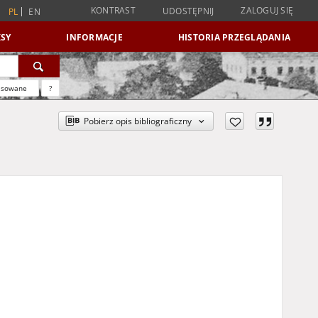
KONTRAST
ZALOGUJ SIĘ
UDOSTĘPNIJ
PL
EN
SY
INFORMACJE
HISTORIA PRZEGLĄDANIA
nsowane
?
Pobierz opis bibliograficzny