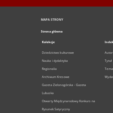
MAPA STRONY
Strona główna
Kolekcje
Inde
Dziedzictwo kulturowe
Autor
Nauka i dydaktyka
Tytuł
Regionalia
Temat
Archiwum Kresowe
Wyda
Gazeta Zielonogórska - Gazeta
Lubuska
Otwarty Międzynarodowy Konkurs na
Rysunek Satyryczny