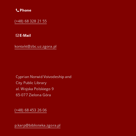
Phone
(+48) 68 328 21 55
E-Mail
kontakt@zbc.uz.zgora.pl
Cyprian Norwid Voivodeship and
City Public Library
al. Wojska Polskiego 9
65-077 Zielona Góra
(+48) 68 453 26 06
p.karp@biblioteka.zgora.pl