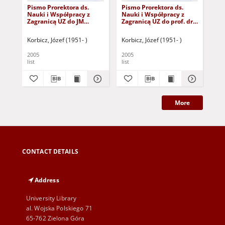
Pismo Prorektora ds.
Pismo Prorektora ds.
La
Nauki i Współpracy z
Nauki i Współpracy z
Pan
Zagranicą UZ do JM
Zagranicą UZ do prof. dr.
Ry
Rektora Politechniki
hab. inż. Stanisława
Ta
Śląskiej z
Kozielskiego z
Korbicz, Józef (1951- )
Korbicz, Józef (1951- )
Kor
podziękowaniem za
podziękowaniem za
zaangażowanie i pomoc
zaangażowanie i pomoc
2005
2005
200
w przygotowaniu opinii o
w przygotowaniu opinii o
list
list
mo
dorobku naukowym i
dorobku naukowym i
zasługach prof. dr. hab.
zasługach prof. dr. hab.
inż. Ryszarda
inż. Ryszarda
Tadeusiewicza
Tadeusiewicza
More
CONTACT DETAILS
Address
University Library
al. Wojska Polskiego 71
65-762 Zielona Góra