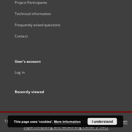
Project Participants
Technical information
Frequently asked questions
Contact
User's account
Log in
Recently viewed
This service runs on
DInGO dLibra 6.3.21
software created by
I understand
Poznan
This page uses 'cookies'.
More information
Supercomputing and Networking Center (PSNC)