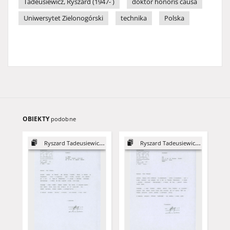
Tadeusiewicz, Ryszard (1947- )
doktor honoris causa
Uniwersytet Zielonogórski
technika
Polska
OBIEKTY
podobne
Ryszard Tadeusiewicz - DHC
Ryszard Tadeusiewicz - DHC