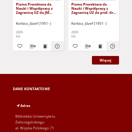
Pismo Prorektora ds.
Pismo Prorektora ds.
Pro
Nauki i Współpracy z
Nauki i Współpracy z
Rys
Zagranicą UZ do JM
Zagranicą UZ do prof. dr.
życ
Rektora Politechniki
hab. inż. Stanisława
Śląskiej z
Kozielskiego z
Korbicz, Józef (1951- )
Korbicz, Józef (1951- )
Kor
podziękowaniem za
podziękowaniem za
zaangażowanie i pomoc
zaangażowanie i pomoc
2005
2005
200
w przygotowaniu opinii o
w przygotowaniu opinii o
list
list
bio
dorobku naukowym i
dorobku naukowym i
zasługach prof. dr. hab.
zasługach prof. dr. hab.
inż. Ryszarda
inż. Ryszarda
Tadeusiewicza
Tadeusiewicza
Więcej
DANE KONTAKTOWE
Adres
Biblioteka Uniwersytetu
Zielonogórskiego
al. Wojska Polskiego 71