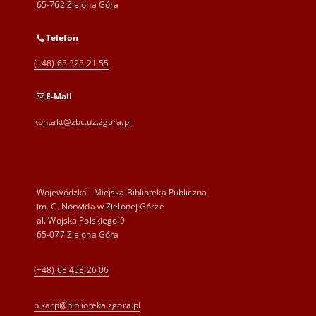
65-762 Zielona Góra
Telefon
(+48) 68 328 21 55
E-Mail
kontakt@zbc.uz.zgora.pl
Wojewódzka i Miejska Biblioteka Publiczna
im. C. Norwida w Zielonej Górze
al. Wojska Polskiego 9
65-077 Zielona Góra
(+48) 68 453 26 06
p.karp@biblioteka.zgora.pl