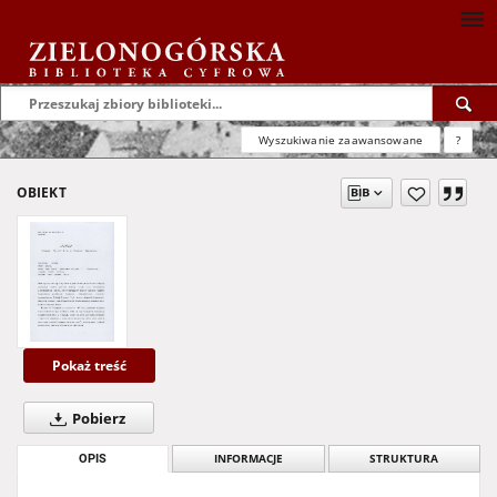
Wyszukiwanie zaawansowane
?
OBIEKT
Pokaż treść
Pobierz
OPIS
INFORMACJE
STRUKTURA