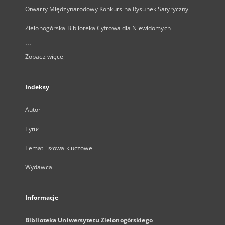
Otwarty Międzynarodowy Konkurs na Rysunek Satyryczny
Zielonogórska Biblioteka Cyfrowa dla Niewidomych
...
Zobacz więcej
Indeksy
Autor
Tytuł
Temat i słowa kluczowe
Wydawca
Informacje
Biblioteka Uniwersytetu Zielonogórskiego