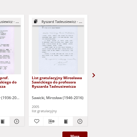
ewicz - DHC
Ryszard Tadeusiewicz - DHC
Ryszard Tadeusiewicz -
prof.
List gratulacyjny Mirosława
List gratulacyjny prof.
skiego do
Sawickiego do profesora
Krzysztofa Wawryka d
icza
Ryszarda Tadeusiewicza
profesora Ryszarda
Tadeusiewicza
w (1936-2007)
Sawicki, Mirosław (1946-2016)
Wawryn, Krzysztof (1952-
2005
2005
list gratulacyjny
list gratulacyjny
More