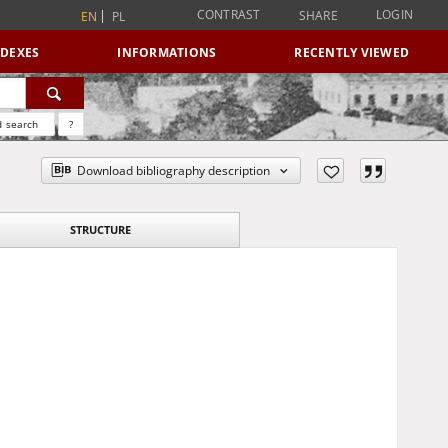
CONTRAST
LOGIN
SHARE
EN
PL
NDEXES
INFORMATIONS
RECENTLY VIEWED
 search
?
Download bibliography description
STRUCTURE