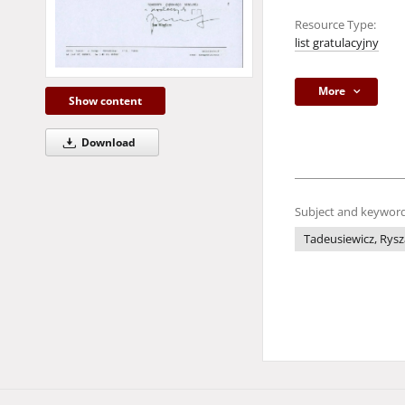
Resource Type:
list gratulacyjny
More
Show content
Download
Subject and keyword
Tadeusiewicz, Rysz