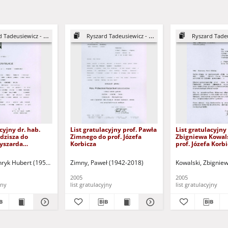
 Tadeusiewicz - DHC
Ryszard Tadeusiewicz - DHC
Ryszard Tadeusi
cyjny dr. hab.
List gratulacyjny prof. Pawła
List gratulacyjny 
dzisza do
Zimnego do prof. Józefa
Zbigniewa Kowal
Ryszarda
Korbicza
prof. Józefa Korb
cza
ryk Hubert (1950- )
Zimny, Paweł (1942-2018)
Kowalski, Zbignie
2005
2005
jny
list gratulacyjny
list gratulacyjny