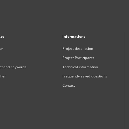
xes
Informations
or
Project description
Project Participants
ct and Keywords
Technical information
sher
Frequently asked questions
Contact