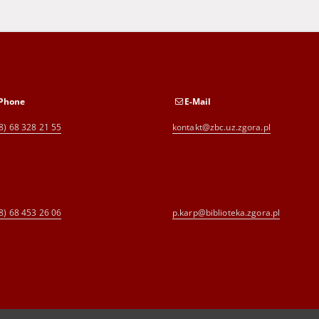
Phone
E-Mail
8) 68 328 21 55
kontakt@zbc.uz.zgora.pl
8) 68 453 26 06
p.karp@biblioteka.zgora.pl