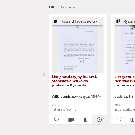
OBJECTS
similar
Ryszard Tadeusiewicz - DHC
Ryszard
List gratulacyjny ks. prof.
List gratula
Stanisława Wilka do
Henryka Bu
profesora Ryszarda
profesora 
Tadeusiewicza
Tadeusiewi
Wilk, Stanisław (ksiądz; 1944- )
Budzisz, Hen
2005
2005
list gratulacyjny
list gratulacy