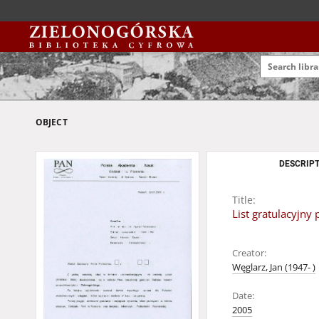
OBJECT
DESCRIPT
Title:
List gratulacyjny
Creator:
Węglarz, Jan (1947- )
Date:
2005