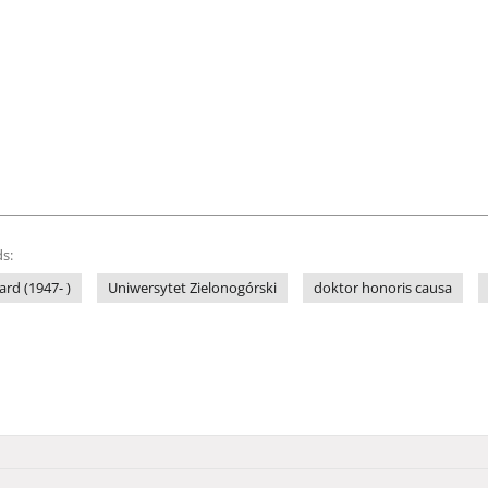
s:
ard (1947- )
Uniwersytet Zielonogórski
doktor honoris causa