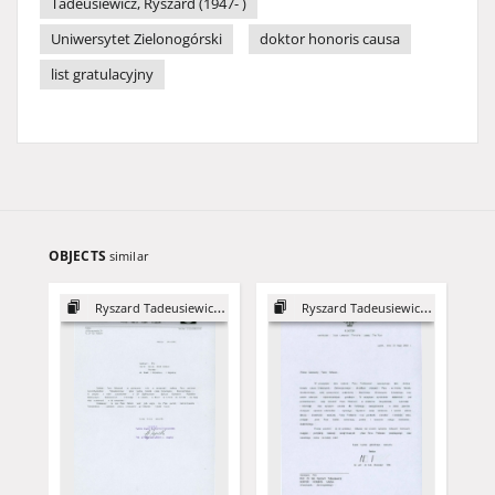
Tadeusiewicz, Ryszard (1947- )
Uniwersytet Zielonogórski
doktor honoris causa
list gratulacyjny
OBJECTS
similar
Ryszard Tadeusiewicz - DHC
Ryszard Tadeusiewicz - DHC