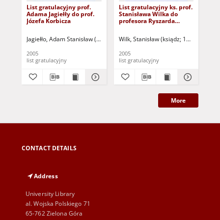
List gratulacyjny prof.
List gratulacyjny ks. prof.
Lis
Adama Jagiełły do prof.
Stanisława Wilka do
He
Józefa Korbicza
profesora Ryszarda
pro
Tadeusiewicza
Ta
Jagiełło, Adam Stanisław (1946- )
Wilk, Stanisław (ksiądz; 1944- )
Bud
2005
2005
200
list gratulacyjny
list gratulacyjny
lis
More
CONTACT DETAILS
Address
University Library
al. Wojska Polskiego 71
65-762 Zielona Góra