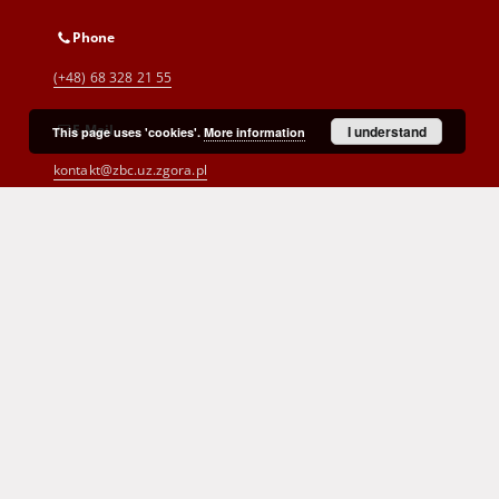
Phone
(+48) 68 328 21 55
E-Mail
I understand
This page uses 'cookies'.
More information
kontakt@zbc.uz.zgora.pl
Cyprian Norwid Voivodeship and
City Public Library
al. Wojska Polskiego 9
65-077 Zielona Góra
(+48) 68 453 26 06
p.karp@biblioteka.zgora.pl