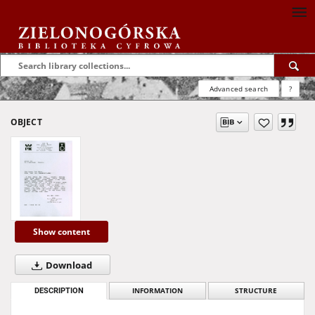
Advanced search
?
OBJECT
Show content
Download
DESCRIPTION
INFORMATION
STRUCTURE