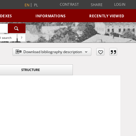
CONTRAST
LOGIN
SHARE
EN
PL
NDEXES
INFORMATIONS
RECENTLY VIEWED
 search
?
Download bibliography description
STRUCTURE