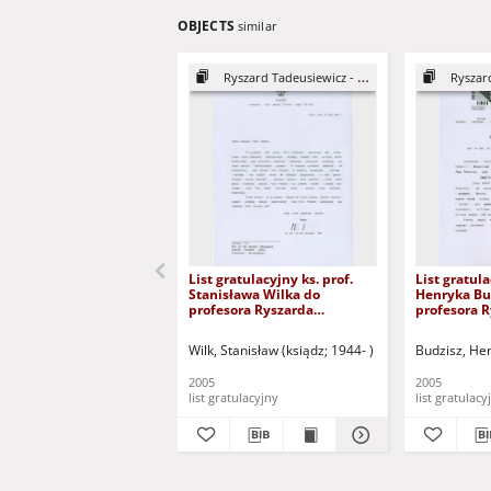
OBJECTS
similar
Ryszard Tadeusiewicz - DHC
Ryszard
List gratulacyjny ks. prof.
List gratula
Stanisława Wilka do
Henryka Bu
profesora Ryszarda
profesora 
Tadeusiewicza
Tadeusiewi
Wilk, Stanisław (ksiądz; 1944- )
Budzisz, Hen
2005
2005
list gratulacyjny
list gratulacy