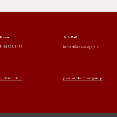
Phone
E-Mail
8) 68 328 21 55
kontakt@zbc.uz.zgora.pl
8) 68 453 26 06
p.karp@biblioteka.zgora.pl