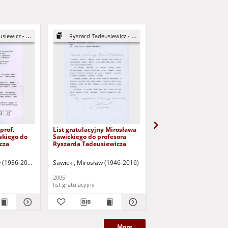
ewicz - DHC
Ryszard Tadeusiewicz - DHC
Ryszard Tadeusiewicz -
prof.
List gratulacyjny Mirosława
List gratulacyjny prof.
skiego do
Sawickiego do profesora
Krzysztofa Wawryka d
icza
Ryszarda Tadeusiewicza
profesora Ryszarda
Tadeusiewicza
w (1936-2007)
Sawicki, Mirosław (1946-2016)
Wawryn, Krzysztof (1952-
2005
2005
list gratulacyjny
list gratulacyjny
More