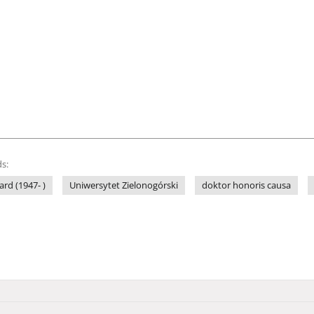
s:
ard (1947- )
Uniwersytet Zielonogórski
doktor honoris causa