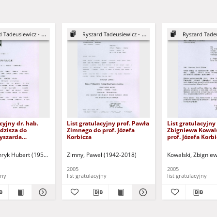
 Tadeusiewicz - DHC
Ryszard Tadeusiewicz - DHC
Ryszard Tadeusi
cyjny dr. hab.
List gratulacyjny prof. Pawła
List gratulacyjny 
dzisza do
Zimnego do prof. Józefa
Zbigniewa Kowal
Ryszarda
Korbicza
prof. Józefa Korb
cza
ryk Hubert (1950- )
Zimny, Paweł (1942-2018)
Kowalski, Zbignie
2005
2005
jny
list gratulacyjny
list gratulacyjny