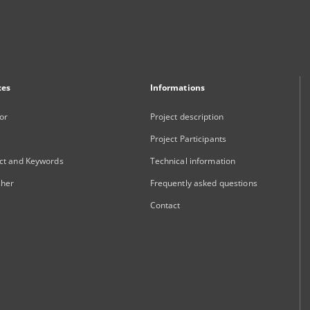
xes
Informations
or
Project description
Project Participants
ct and Keywords
Technical information
sher
Frequently asked questions
Contact