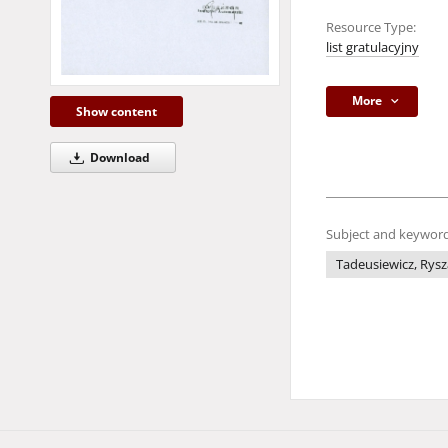
Resource Type:
list gratulacyjny
More
Show content
Download
Subject and keyword
Tadeusiewicz, Rysz