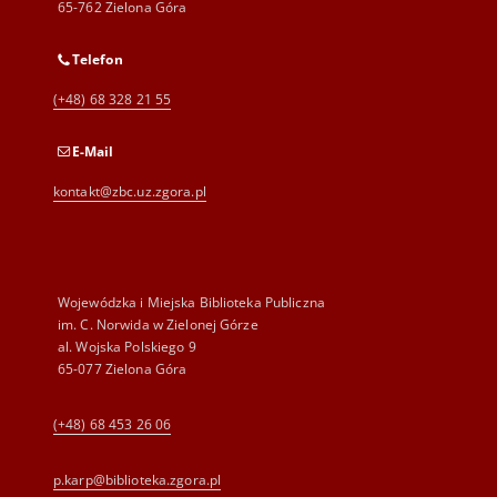
65-762 Zielona Góra
Telefon
(+48) 68 328 21 55
E-Mail
kontakt@zbc.uz.zgora.pl
Wojewódzka i Miejska Biblioteka Publiczna
im. C. Norwida w Zielonej Górze
al. Wojska Polskiego 9
65-077 Zielona Góra
(+48) 68 453 26 06
p.karp@biblioteka.zgora.pl