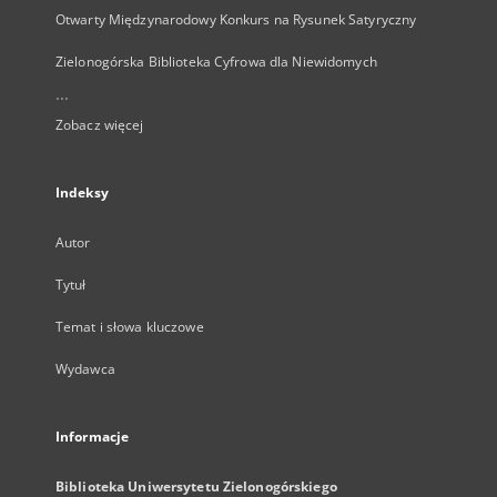
Otwarty Międzynarodowy Konkurs na Rysunek Satyryczny
Zielonogórska Biblioteka Cyfrowa dla Niewidomych
...
Zobacz więcej
Indeksy
Autor
Tytuł
Temat i słowa kluczowe
Wydawca
Informacje
Biblioteka Uniwersytetu Zielonogórskiego