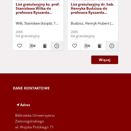
List gratulacyjny ks. prof.
List gratulacyjny dr. hab.
Lis
Stanisława Wilka do
Henryka Budzisza do
Pa
profesora Ryszarda
profesora Ryszarda
Józ
Tadeusiewicza
Tadeusiewicza
Wilk, Stanisław (ksiądz; 1944- )
Budzisz, Henryk Hubert (1950- )
Zim
2005
2005
200
list gratulacyjny
list gratulacyjny
lis
Więcej
DANE KONTAKTOWE
Adres
Biblioteka Uniwersytetu
Zielonogórskiego
al. Wojska Polskiego 71