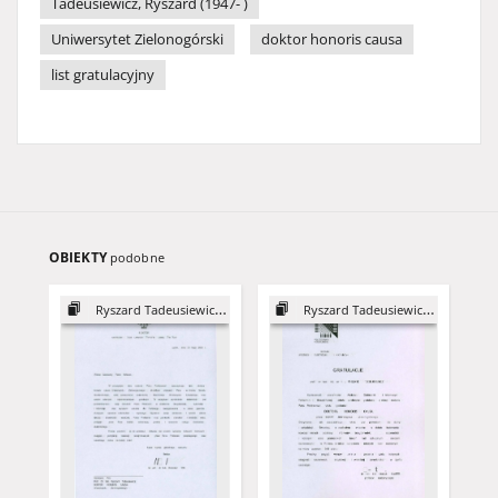
Tadeusiewicz, Ryszard (1947- )
Uniwersytet Zielonogórski
doktor honoris causa
list gratulacyjny
OBIEKTY
podobne
Ryszard Tadeusiewicz - DHC
Ryszard Tadeusiewicz - DHC