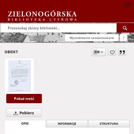
Wyszukiwanie zaawansowane
?
OBIEKT
Pokaż treść
Pobierz
OPIS
INFORMACJE
STRUKTURA