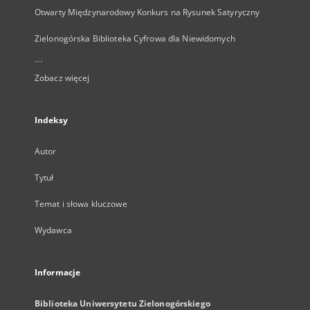
Otwarty Międzynarodowy Konkurs na Rysunek Satyryczny
Zielonogórska Biblioteka Cyfrowa dla Niewidomych
...
Zobacz więcej
Indeksy
Autor
Tytuł
Temat i słowa kluczowe
Wydawca
Informacje
Biblioteka Uniwersytetu Zielonogórskiego