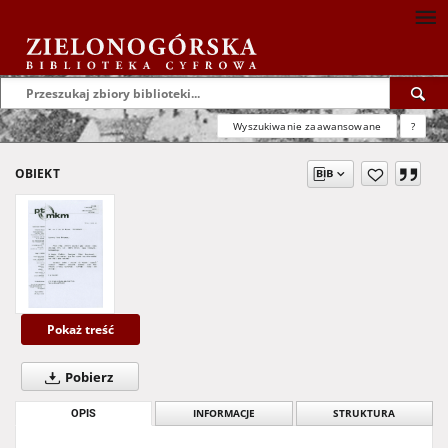
Wyszukiwanie zaawansowane
?
OBIEKT
Pokaż treść
Pobierz
OPIS
INFORMACJE
STRUKTURA