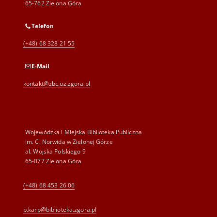
65-762 Zielona Góra
Telefon
(+48) 68 328 21 55
E-Mail
kontakt@zbc.uz.zgora.pl
Wojewódzka i Miejska Biblioteka Publiczna
im. C. Norwida w Zielonej Górze
al. Wojska Polskiego 9
65-077 Zielona Góra
(+48) 68 453 26 06
p.karp@biblioteka.zgora.pl