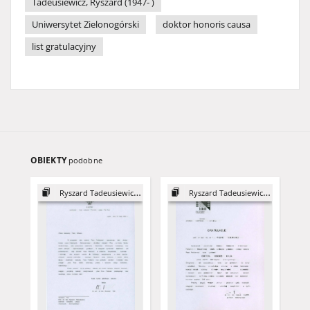
Tadeusiewicz, Ryszard (1947- )
Uniwersytet Zielonogórski
doktor honoris causa
list gratulacyjny
OBIEKTY
podobne
Ryszard Tadeusiewicz - DHC
Ryszard Tadeusiewicz - DHC