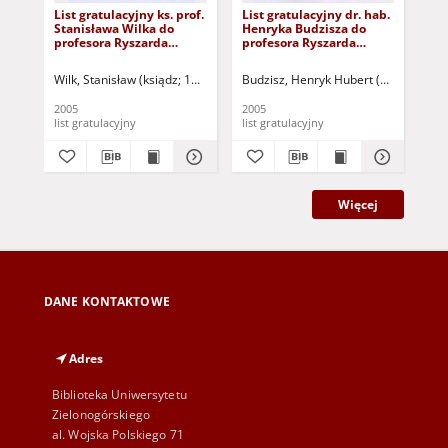
List gratulacyjny ks. prof.
List gratulacyjny dr. hab.
Lis
Stanisława Wilka do
Henryka Budzisza do
Pa
profesora Ryszarda
profesora Ryszarda
Józ
Tadeusiewicza
Tadeusiewicza
Wilk, Stanisław (ksiądz; 1944- )
Budzisz, Henryk Hubert (1950- )
Zim
2005
2005
200
list gratulacyjny
list gratulacyjny
lis
Więcej
DANE KONTAKTOWE
Adres
Biblioteka Uniwersytetu
Zielonogórskiego
al. Wojska Polskiego 71