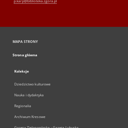
p.karp@biblioteka.zgora.pl
MAPA STRONY
Strona główna
Kolekcje
Dziedzictwo kulturowe
Nauka i dydaktyka
Regionalia
Archiwum Kresowe
Gazeta Zielonogórska - Gazeta Lubuska