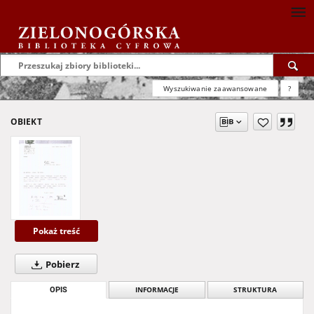
Wyszukiwanie zaawansowane
?
OBIEKT
Pokaż treść
Pobierz
OPIS
INFORMACJE
STRUKTURA