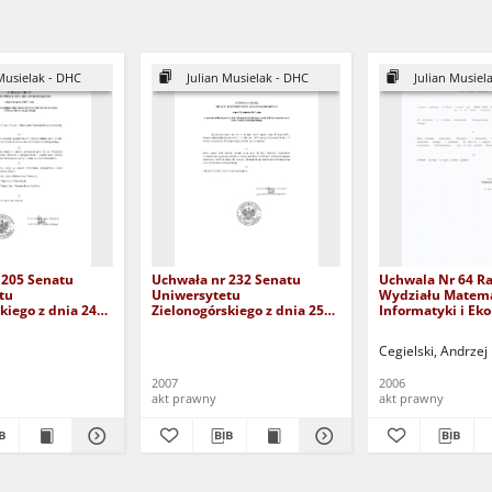
Musielak - DHC
Julian Musielak - DHC
Julian Musiel
 205 Senatu
Uchwała nr 232 Senatu
Uchwala Nr 64 R
tu
Uniwersytetu
Wydziału Matema
kiego z dnia 24
Zielonogórskiego z dnia 25
Informatyki i Ek
07 roku w
kwietnia 2007 roku w
Uniwersytetu
zczęcia
sprawie nadania prof. dr.
Zielonogórskiego 
Cegielski, Andrzej
ia o nadanie
hab. Julianowi Musielakowi
grudnia 2006 rok
ora honoris causa
tytułu doktora honoris causa
wystąpienia do R
2007
2006
tu
Uniwersytetu
nadanie tytułu d
akt prawny
akt prawny
skiego
Zielonogórskiego
honoris causa Un
Zielonogórskiego, 
hab. Julianowi M