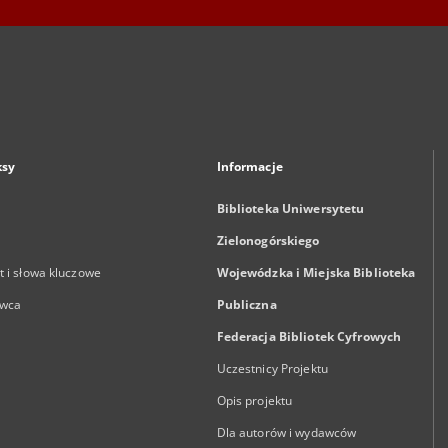
ksy
Informacje
Biblioteka Uniwersytetu
Zielonogórskiego
 i słowa kluczowe
Wojewódzka i Miejska Biblioteka
wca
Publiczna
Federacja Bibliotek Cyfrowych
Uczestnicy Projektu
Opis projektu
Dla autorów i wydawców