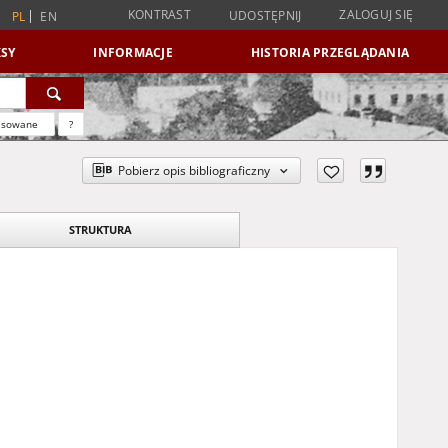
KONTRAST
ZALOGUJ SIĘ
UDOSTĘPNIJ
PL
EN
SY
INFORMACJE
HISTORIA PRZEGLĄDANIA
nsowane
?
Pobierz opis bibliograficzny
STRUKTURA