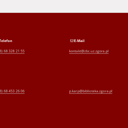
Telefon
E-Mail
8) 68 328 21 55
kontakt@zbc.uz.zgora.pl
8) 68 453 26 06
p.karp@biblioteka.zgora.pl