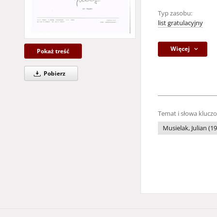
Typ zasobu:
list gratulacyjny
Więcej
Pokaż treść
Pobierz
Temat i słowa klucz
Musielak, Julian (1