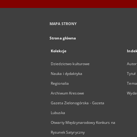
MAPA STRONY
Strona główna
Kolekcje
Inde
Dziedzictwo kulturowe
Autor
Nauka i dydaktyka
Tytuł
Regionalia
Temat
Archiwum Kresowe
Wyda
Gazeta Zielonogórska - Gazeta
Lubuska
Otwarty Międzynarodowy Konkurs na
Rysunek Satyryczny