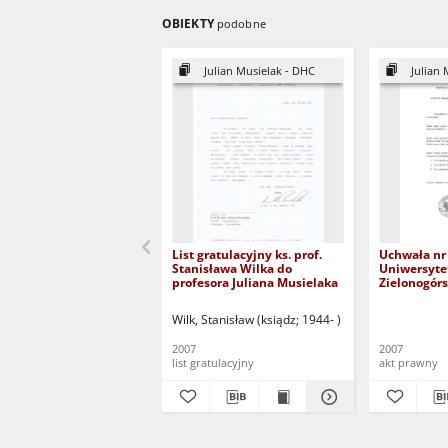
OBIEKTY
podobne
Julian Musielak - DHC
Julian 
List gratulacyjny ks. prof.
Uchwała nr
Stanisława Wilka do
Uniwersyte
profesora Juliana Musielaka
Zielonogórs
stycznia 20
sprawie ws
Wilk, Stanisław (ksiądz; 1944- )
postępowan
tytułu dokt
2007
2007
Uniwersyte
list gratulacyjny
akt prawny
Zielonogór