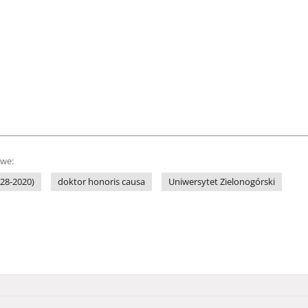
owe:
928-2020)
doktor honoris causa
Uniwersytet Zielonogórski