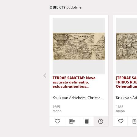
OBIEKTY
podobne
TERRAE SANCTAE: Nova
[TERRAE SAN
accurata delineatio,
TRIBUS RUB
exlucubrationibus
Orientaliu
eruditissimus
EPHRAIM, 
celeberrimorum Virorum,
JUDA.
Kruik van Adrichem, Christian (1533-1585)
Kruik van Ad
CHRISTIAN ADRICHOMII
GEORG HORNII et aliorum
1665
1665
petita
mapa
mapa