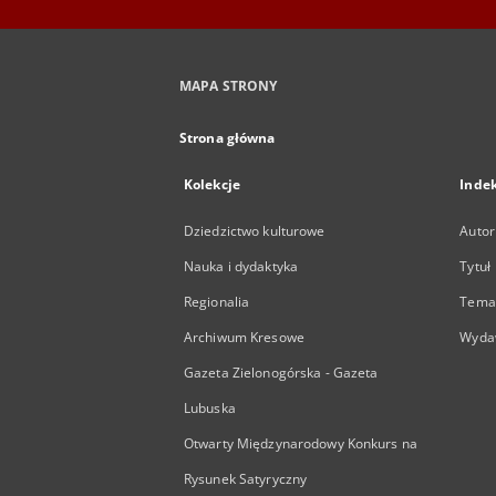
MAPA STRONY
Strona główna
Kolekcje
Inde
Dziedzictwo kulturowe
Autor
Nauka i dydaktyka
Tytuł
Regionalia
Temat
Archiwum Kresowe
Wyda
Gazeta Zielonogórska - Gazeta
Lubuska
Otwarty Międzynarodowy Konkurs na
Rysunek Satyryczny