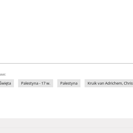
owe:
Święta
Palestyna - 17 w.
Palestyna
Kruik van Adrichem, Chris