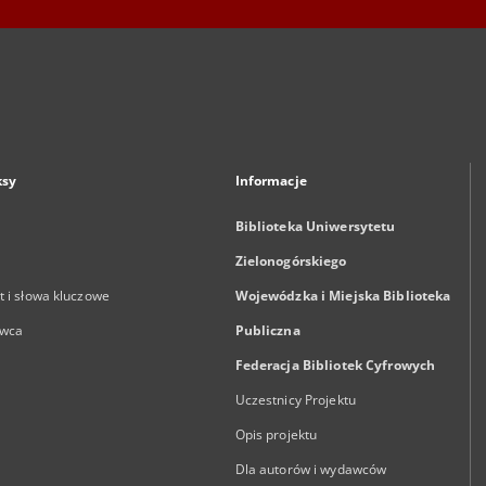
ksy
Informacje
Biblioteka Uniwersytetu
Zielonogórskiego
 i słowa kluczowe
Wojewódzka i Miejska Biblioteka
wca
Publiczna
Federacja Bibliotek Cyfrowych
Uczestnicy Projektu
Opis projektu
Dla autorów i wydawców