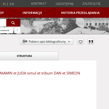
KONTRAST
ZALOGUJ SIĘ
UDOSTĘPNIJ
PL
EN
SY
INFORMACJE
HISTORIA PRZEGLĄDANIA
nsowane
?
Pobierz opis bibliograficzny
STRUKTURA
NIAMIN et JUDA simul et tribum DAN et SIMEON