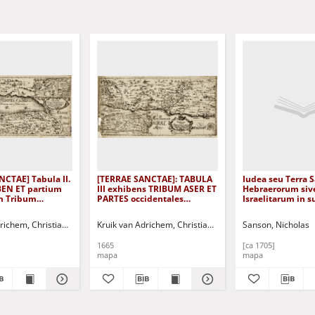
CTAE] Tabula II.
[TERRAE SANCTAE]: TABULA
Iudea seu Terra 
EN ET partium
III exhibens TRIBUM ASER ET
Hebraerorum siv
m Tribum
PARTES occidentales
Israelitarum in s
BANIAMIN et
tribuum ZABULO, ISASCHAR
duodecim Tribus 
et MANASSE intra
secretis ab invi
richem, Christian (1533-1585)
Kruik van Adrichem, Christian (1533-1585)
Sanson, Nicholas
jordfanem.
Iuda et Israel: ex
insuper sex ulti
1665
[ca 1705]
ejusdem Terrae P
mapa
mapa
[Dokument kartog