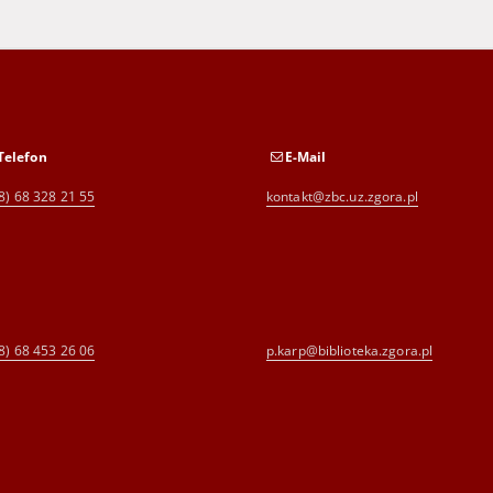
Telefon
E-Mail
8) 68 328 21 55
kontakt@zbc.uz.zgora.pl
8) 68 453 26 06
p.karp@biblioteka.zgora.pl