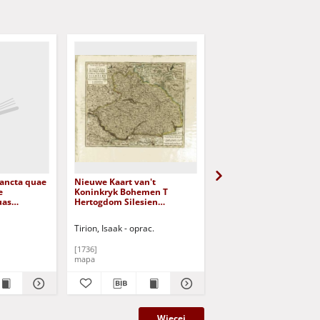
Sancta quae
Nieuwe Kaart van't
Russland [Dokument
e
Koninkryk Bohemen T
kartograficzny]
uas
Hertogdom Silesien
divisa
Markgraafschap Moravien
cem Regnis
en Lusatien te Amsterdam
Tirion, Isaak - oprac.
Kiepert, Heinrich
pressis
by Isaak Tirion
mi temporis
[1736]
1877
rovincijs
mapa
mapa
raficzny]
Więcej