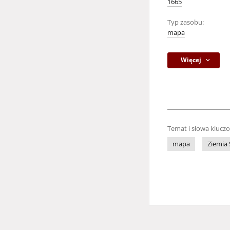
1665
Typ zasobu:
mapa
Więcej
Temat i słowa klucz
mapa
Ziemia 