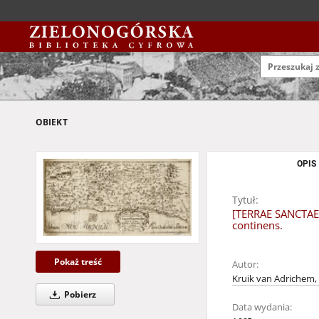
OBIEKT
OPIS
Tytuł:
[TERRAE SANCTAE]
continens.
Pokaż treść
Autor:
Kruik van Adrichem, 
Pobierz
Data wydania: