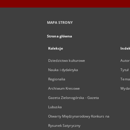
MAPA STRONY
Strona główna
Kolekcje
Inde
Dziedzictwo kulturowe
Autor
Nauka i dydaktyka
Tytuł
Regionalia
Temat
Archiwum Kresowe
Wyda
Gazeta Zielonogórska - Gazeta
Lubuska
Otwarty Międzynarodowy Konkurs na
Rysunek Satyryczny