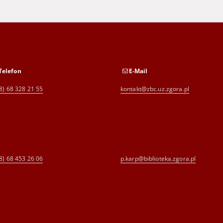
Telefon
E-Mail
8) 68 328 21 55
kontakt@zbc.uz.zgora.pl
8) 68 453 26 06
p.karp@biblioteka.zgora.pl