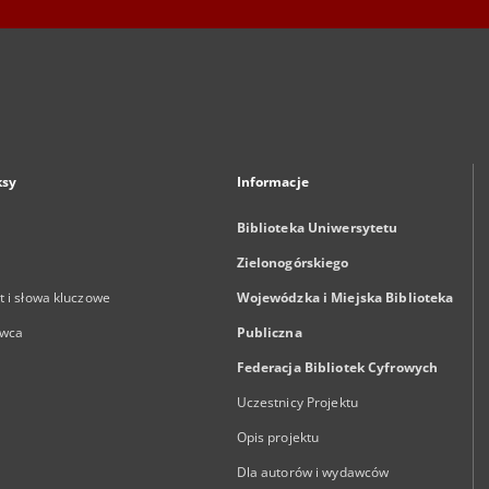
ksy
Informacje
Biblioteka Uniwersytetu
Zielonogórskiego
 i słowa kluczowe
Wojewódzka i Miejska Biblioteka
wca
Publiczna
Federacja Bibliotek Cyfrowych
Uczestnicy Projektu
Opis projektu
Dla autorów i wydawców