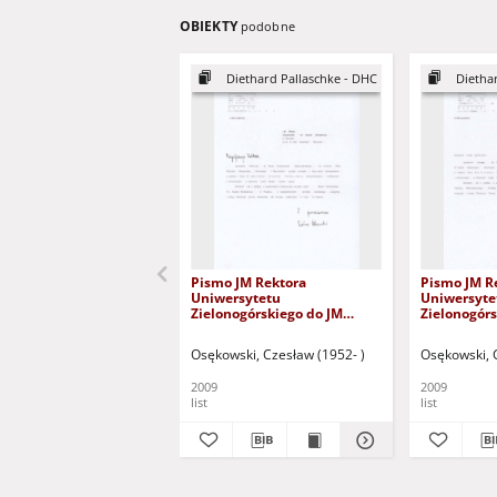
OBIEKTY
podobne
Diethard Pallaschke - DHC
Dietha
Pismo JM Rektora
Pismo JM R
Uniwersytetu
Uniwersyte
Zielonogórskiego do JM
Zielonogórs
Rektora Uniwersytetu im.
Dyrektora 
Adama Mickiewicza w
Instytutu 
Osękowski, Czesław (1952- )
Osękowski, 
Poznaniu w sprawie
PAN w spra
zaopiniowania przez Senat
zaopiniowa
2009
2009
Uniwersytetu im. Adama
nadanie pr
list
list
Mickiewicza wniosku o
Ernstowi Pa
nadanie prof. Diethardowi
doktora hon
Ernstowi Pallaschke tytułu
doktora honoris causa