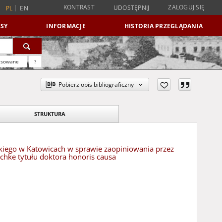
KONTRAST
ZALOGUJ SIĘ
UDOSTĘPNIJ
PL
EN
SY
INFORMACJE
HISTORIA PRZEGLĄDANIA
nsowane
?
Pobierz opis bibliograficzny
STRUKTURA
skiego w Katowicach w sprawie zaopiniowania przez
chke tytułu doktora honoris causa