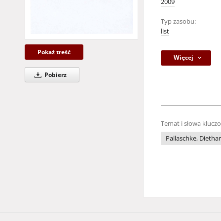
2009
Typ zasobu:
list
Pokaż treść
Więcej
Pobierz
Temat i słowa klucz
Pallaschke, Dietha