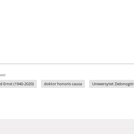
owe:
rd Ernst (1940-2020)
doktor honoris causa
Uniwersytet Zielonogór