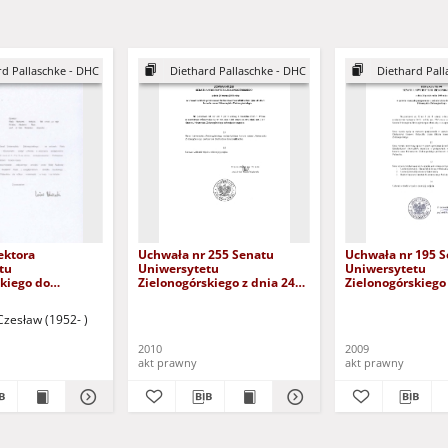
rd Pallaschke - DHC
Diethard Pallaschke - DHC
Diethard Pall
ektora
Uchwała nr 255 Senatu
Uchwała nr 195 
tu
Uniwersytetu
Uniwersytetu
kiego do
Zielonogórskiego z dnia 24
Zielonogórskiego 
Rady Naukowej
marca 2010 roku w sprawie
października 200
Matematycznego
nadania profesorowi
sprawie wszczęci
Czesław (1952- )
wie
Diethardowi Pallaschke
postępowania o 
nia wniosku o
tytułu doktora honoris causa
tytułu doktora h
2010
2009
of. Diethardowi
Uniwersytetu
Uniwersytetu
akt prawny
akt prawny
llaschke tytułu
Zielonogórskiego
Zielonogórskiego
oris causa