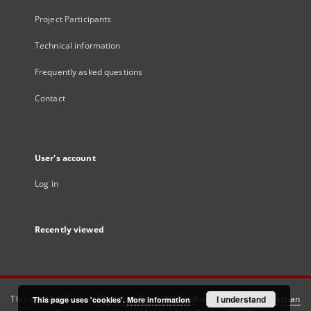
Project Participants
Technical information
Frequently asked questions
Contact
User's account
Log in
Recently viewed
This service runs on
DInGO dLibra 6.3.21
software created by
I understand
Poznan
This page uses 'cookies'.
More information