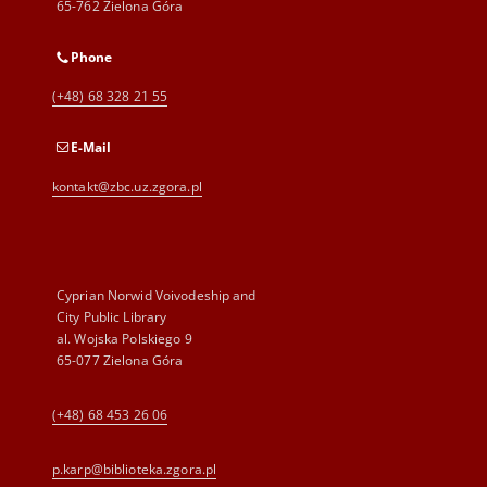
65-762 Zielona Góra
Phone
(+48) 68 328 21 55
E-Mail
kontakt@zbc.uz.zgora.pl
Cyprian Norwid Voivodeship and
City Public Library
al. Wojska Polskiego 9
65-077 Zielona Góra
(+48) 68 453 26 06
p.karp@biblioteka.zgora.pl