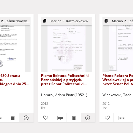
. Kaźmierkowski - DHC
Marian P. Kaźmierkowski - DHC
Marian P. Kaźmie
 480 Senatu
Pismo Rektora Politechniki
Pismo Rektora Po
tu
Poznańskiej o przyjęciu
Wrocławskiej o p
kiego z dnia 25
przez Senat Politechniki
przez Senat Polit
12 roku w
Poznańskiej uchwały w
Wrocławskiej uc
zczęcia
sprawie zaopiniowania
sprawie zaopini
Hamrol, Adam Piotr (1952- )
Więckowski, Tadeu
ia o nadanie
wniosku o nadanie prof.
wniosku o nadani
ora honoris causa
Marianowi Piotrowi
Marianowi
2012
2012
tu
Kaźmierkowskiemu tytułu
Kaźmierkowskiem
list
list
skiego
doktora honoris causa
doktora honoris 
Uniwersytetu
Uniwersytetu
Zielonogórskiego
Zielonogórskiego