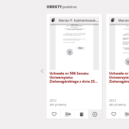
OBIEKTY
podobne
Marian P. Kaźmierkowski - DHC
Marian P
Uchwała nr 506 Senatu
Uchwała nr
Uniwersytetu
Uniwersyte
Zielonogórskiego z dnia 25
Zielonogórs
kwietnia 2012 roku w
stycznia 20
sprawie nadania prof. dr.
sprawie ws
hab. inż. Marianowi
postępowan
Kaźmierkowskiemu tytułu
tytułu dokt
2012
2012
doktora honoris causa
Uniwersyte
akt prawny
akt prawny
Uniwersytetu
Zielonogór
Zielonogórskiego