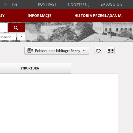
KONTRAST
ZALOGUJ SIĘ
UDOSTĘPNIJ
PL
EN
SY
INFORMACJE
HISTORIA PRZEGLĄDANIA
nsowane
?
Pobierz opis bibliograficzny
STRUKTURA