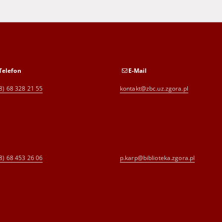
Telefon
E-Mail
8) 68 328 21 55
kontakt@zbc.uz.zgora.pl
8) 68 453 26 06
p.karp@biblioteka.zgora.pl