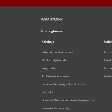
MAPA STRONY
Strona główna
Kolekcje
Inde
Dziedzictwo kulturowe
Autor
Nauka i dydaktyka
Tytuł
Regionalia
Temat
Archiwum Kresowe
Wyda
Gazeta Zielonogórska - Gazeta
Lubuska
Otwarty Międzynarodowy Konkurs na
Rysunek Satyryczny