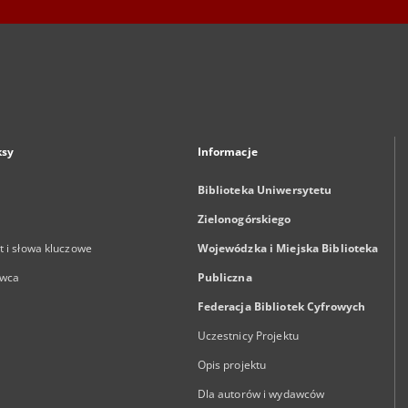
ksy
Informacje
Biblioteka Uniwersytetu
Zielonogórskiego
 i słowa kluczowe
Wojewódzka i Miejska Biblioteka
wca
Publiczna
Federacja Bibliotek Cyfrowych
Uczestnicy Projektu
Opis projektu
Dla autorów i wydawców