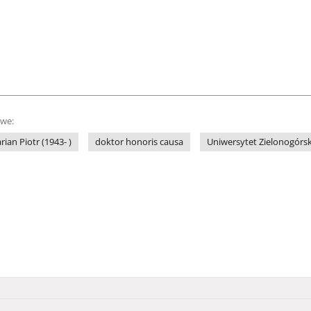
owe:
ian Piotr (1943- )
doktor honoris causa
Uniwersytet Zielonogórsk