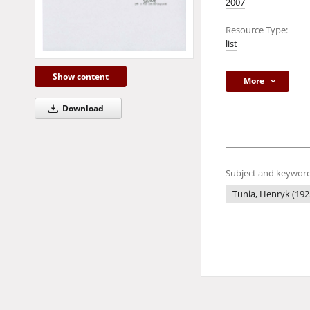
2007
Resource Type:
list
Show content
More
Download
Subject and keyword
Tunia, Henryk (1925