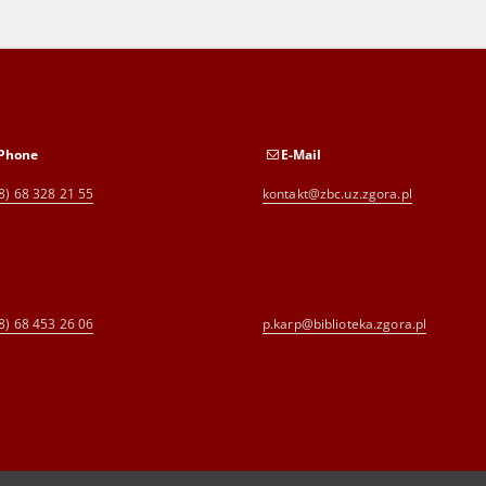
Phone
E-Mail
8) 68 328 21 55
kontakt@zbc.uz.zgora.pl
8) 68 453 26 06
p.karp@biblioteka.zgora.pl