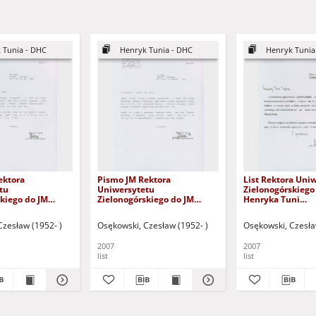
 Tunia - DHC
Henryk Tunia - DHC
Henryk Tunia
ektora
Pismo JM Rektora
List Rektora Uni
tu
Uniwersytetu
Zielonogórskiego 
kiego do JM
Zielonogórskiego do JM
Henryka Tuni
itechniki
Rektora Politechniki
zawiadamiający 
j w sprawie
Warszawskiej w sprawie
Mu przez Senat
Czesław (1952- )
Osękowski, Czesław (1952- )
Osękowski, Czesła
nia przez Senat
zaopiniowania przez Senat
Uniwersytetu
i Poznańskiej
Politechniki Warszawskiej
Zielonogórskiego
2007
2007
adanie prof.
wniosku o nadanie prof.
doktora honoris 
list
list
Tuni tytułu
Henrykowi Tuni tytułu
oris causa
doktora honoris causa