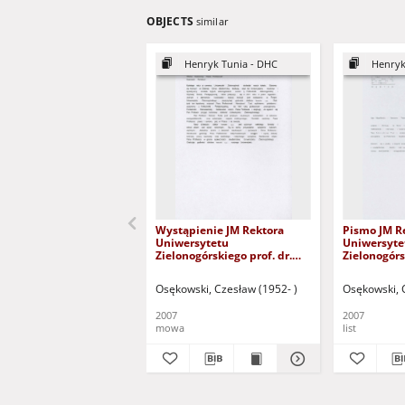
OBJECTS
similar
Henryk Tunia - DHC
Henryk
Wystąpienie JM Rektora
Pismo JM R
Uniwersytetu
Uniwersyte
Zielonogórskiego prof. dr.
Zielonogórs
hab. Czesława Osękowskiego
Rektora Pol
podczas uroczystości
Poznańskie
Osękowski, Czesław (1952- )
Osękowski, 
nadania tytułu doktora
zaopiniowa
honoris causa profesorowi
Politechnik
2007
2007
Henrykowi Tuni
wniosku o n
mowa
list
Henrykowi 
doktora hon