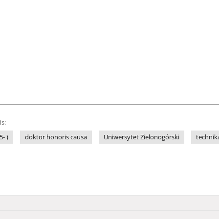
s:
- )
doktor honoris causa
Uniwersytet Zielonogórski
technik