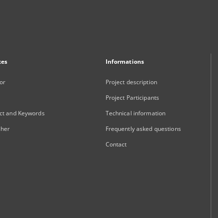
xes
Informations
or
Project description
Project Participants
ct and Keywords
Technical information
sher
Frequently asked questions
Contact