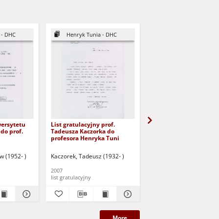
 - DHC
Henryk Tunia - DHC
Henryk Tunia - DHC
wersytetu
List gratulacyjny prof.
List gratulacyjny prof.
do prof.
Tadeusza Kaczorka do
Wojciecha Mitkowskie
profesora Henryka Tuni
prof. Czesława
o nadaniu
Osękowskiego
w (1952- )
Kaczorek, Tadeusz (1932- )
Mitkowski, Wojciech (194
 tytułu
2007
2007
causa
list gratulacyjny
list gratulacyjny
More