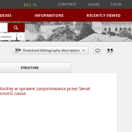
CONTRAST
LOGIN
SHARE
EN
PL
NDEXES
INFORMATIONS
RECENTLY VIEWED
 search
?
Download bibliography description
STRUCTURE
tockiej w sprawie zaopiniowania przez Senat
honoris causa