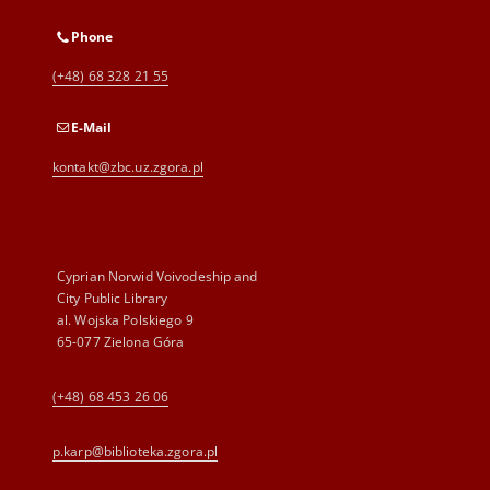
Phone
(+48) 68 328 21 55
E-Mail
kontakt@zbc.uz.zgora.pl
Cyprian Norwid Voivodeship and
City Public Library
al. Wojska Polskiego 9
65-077 Zielona Góra
(+48) 68 453 26 06
p.karp@biblioteka.zgora.pl