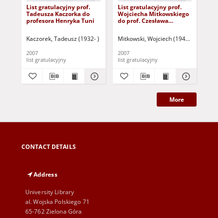
List gratulacyjny prof.
List gratulacyjny prof.
Lis
Tadeusza Kaczorka do
Wojciecha Mitkowskiego
Ta
profesora Henryka Tuni
do prof. Czesława
pr
Osękowskiego
Kaczorek, Tadeusz (1932- )
Mitkowski, Wojciech (1946- )
Szu
2007
2007
200
list gratulacyjny
list gratulacyjny
lis
More
CONTACT DETAILS
Address
University Library
al. Wojska Polskiego 71
65-762 Zielona Góra