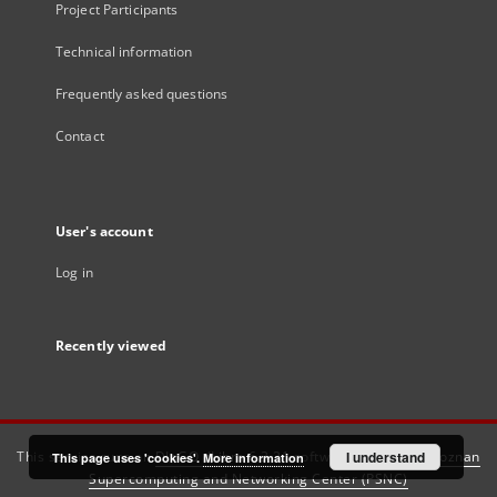
Project Participants
Technical information
Frequently asked questions
Contact
User's account
Log in
Recently viewed
This service runs on
DInGO dLibra 6.3.21
software created by
I understand
Poznan
This page uses 'cookies'.
More information
Supercomputing and Networking Center (PSNC)