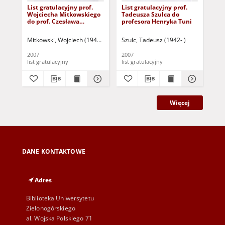
List gratulacyjny prof.
List gratulacyjny prof.
Lis
Wojciecha Mitkowskiego
Tadeusza Szulca do
inż
do prof. Czesława
profesora Henryka Tuni
Ku
Osękowskiego
pr
Mitkowski, Wojciech (1946- )
Szulc, Tadeusz (1942- )
Kuc
2007
2007
200
list gratulacyjny
list gratulacyjny
lis
Więcej
DANE KONTAKTOWE
Adres
Biblioteka Uniwersytetu
Zielonogórskiego
al. Wojska Polskiego 71