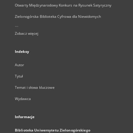
Otwarty Międzynarodowy Konkurs na Rysunek Satyryczny
Zielonogórska Biblioteka Cyfrowa dla Niewidomych
...
Zobacz więcej
Indeksy
Autor
Tytuł
Temat i słowa kluczowe
Wydawca
Informacje
Biblioteka Uniwersytetu Zielonogórskiego