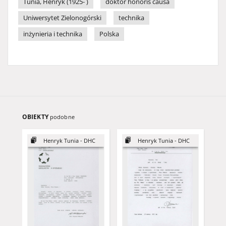
Tunia, Henryk (1925- )
doktor honoris causa
Uniwersytet Zielonogórski
technika
inżynieria i technika
Polska
OBIEKTY
podobne
Henryk Tunia - DHC
Henryk Tunia - DHC