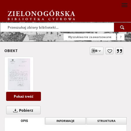
Wyszukiwanie zaawansowane
?
OBIEKT
Pokaż treść
Pobierz
OPIS
INFORMACJE
STRUKTURA