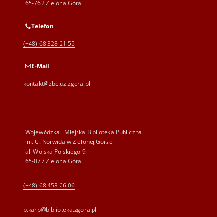
65-762 Zielona Góra
Telefon
(+48) 68 328 21 55
E-Mail
kontakt@zbc.uz.zgora.pl
Wojewódzka i Miejska Biblioteka Publiczna
im. C. Norwida w Zielonej Górze
al. Wojska Polskiego 9
65-077 Zielona Góra
(+48) 68 453 26 06
p.karp@biblioteka.zgora.pl