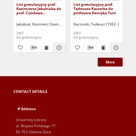
List gratulacyjny prof.
List gratulacyjny prof.
Lis
Kazimierza Jakubiuka do
Tadeusza Kaczorka do
Wo
prof. Czesława
profesora Henryka Tuni
do 
Osękowskiego
Os
Jakubiuk, Kazimierz Stanisław (1947- )
Kaczorek, Tadeusz (1932- )
Mit
2007
2007
200
list gratulacyjny
list gratulacyjny
lis
More
CONTACT DETAILS
Address
University Library
al. Wojska Polskiego 71
65-762 Zielona Góra