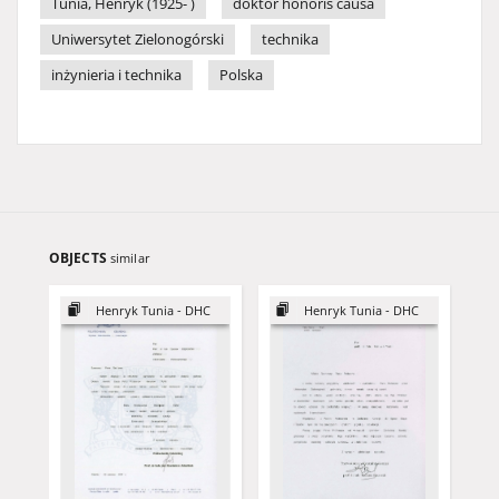
Tunia, Henryk (1925- )
doktor honoris causa
Uniwersytet Zielonogórski
technika
inżynieria i technika
Polska
OBJECTS
similar
Henryk Tunia - DHC
Henryk Tunia - DHC