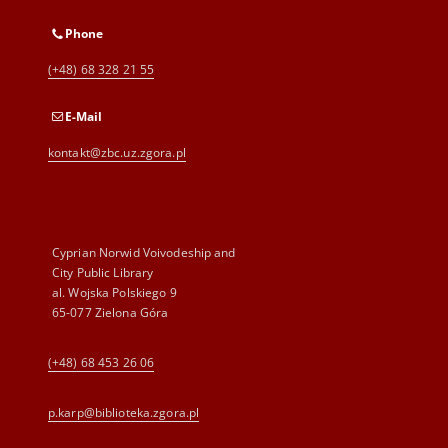
Phone
(+48) 68 328 21 55
E-Mail
kontakt@zbc.uz.zgora.pl
Cyprian Norwid Voivodeship and
City Public Library
al. Wojska Polskiego 9
65-077 Zielona Góra
(+48) 68 453 26 06
p.karp@biblioteka.zgora.pl