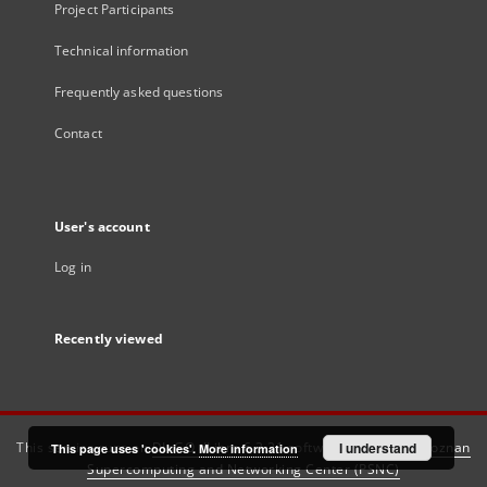
Project Participants
Technical information
Frequently asked questions
Contact
User's account
Log in
Recently viewed
This service runs on
DInGO dLibra 6.3.21
software created by
I understand
Poznan
This page uses 'cookies'.
More information
Supercomputing and Networking Center (PSNC)