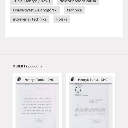
Tunia, Henryk (1925- )
doktor honoris causa
Uniwersytet Zielonogórski
technika
inżynieria i technika
Polska
OBIEKTY
podobne
Henryk Tunia - DHC
Henryk Tunia - DHC