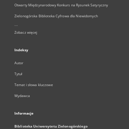
Otwarty Międzynarodowy Konkurs na Rysunek Satyryczny
Zielonogórska Biblioteka Cyfrowa dla Niewidomych
...
Zobacz więcej
Indeksy
Autor
Tytuł
Temat i słowa kluczowe
Wydawca
Informacje
Biblioteka Uniwersytetu Zielonogórskiego