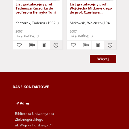
List gratulacyjny prof.
List gratulacyjny prof.
Lis
Tadeusza Kaczorka do
Wojciecha Mitkowskiego
Ta
profesora Henryka Tuni
do prof. Czesława
pr
Osękowskiego
Kaczorek, Tadeusz (1932- )
Mitkowski, Wojciech (1946- )
Szu
2007
2007
200
list gratulacyjny
list gratulacyjny
lis
Więcej
DANE KONTAKTOWE
Adres
Biblioteka Uniwersytetu
Zielonogórskiego
al. Wojska Polskiego 71