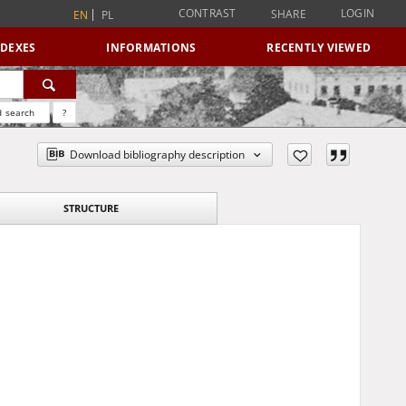
CONTRAST
LOGIN
SHARE
EN
PL
NDEXES
INFORMATIONS
RECENTLY VIEWED
 search
?
Download bibliography description
STRUCTURE