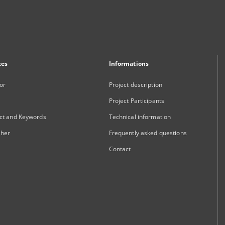
xes
Informations
or
Project description
Project Participants
ct and Keywords
Technical information
sher
Frequently asked questions
Contact