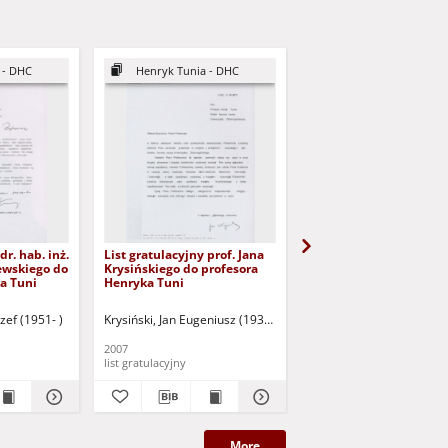
 - DHC
Henryk Tunia - DHC
Henryk Tunia - DHC
dr. hab. inż.
List gratulacyjny prof. Jana
List gratulacyjny prof. 
ewskiego do
Krysińskiego do profesora
Gawlika do profesora
a Tuni
Henryka Tuni
Henryka Tuni
zef (1951- )
Krysiński, Jan Eugeniusz (1935- )
Gawlik, Józef (1948- )
2007
2007
list gratulacyjny
list gratulacyjny
More