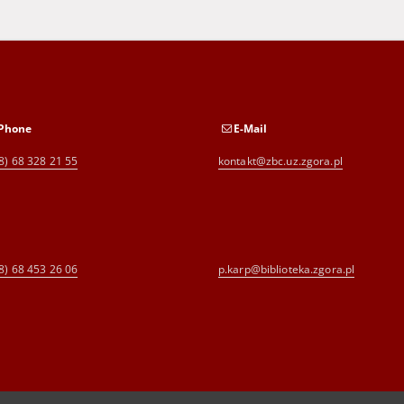
Phone
E-Mail
8) 68 328 21 55
kontakt@zbc.uz.zgora.pl
8) 68 453 26 06
p.karp@biblioteka.zgora.pl