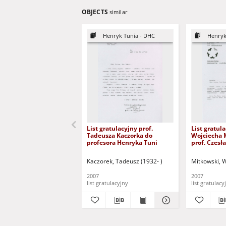
OBJECTS
similar
Henryk Tunia - DHC
Henryk
List gratulacyjny prof.
List gratula
Tadeusza Kaczorka do
Wojciecha 
profesora Henryka Tuni
prof. Czesł
Osękowski
Kaczorek, Tadeusz (1932- )
Mitkowski, W
2007
2007
list gratulacyjny
list gratulacy