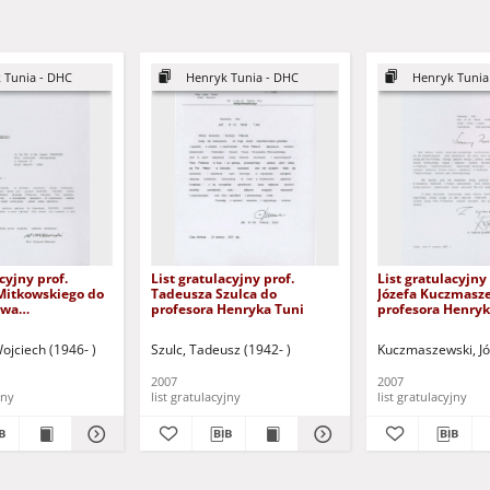
 Tunia - DHC
Henryk Tunia - DHC
Henryk Tunia
cyjny prof.
List gratulacyjny prof.
List gratulacyjny 
Mitkowskiego do
Tadeusza Szulca do
Józefa Kuczmasz
awa
profesora Henryka Tuni
profesora Henryk
ego
ojciech (1946- )
Szulc, Tadeusz (1942- )
Kuczmaszewski, Jó
2007
2007
jny
list gratulacyjny
list gratulacyjny