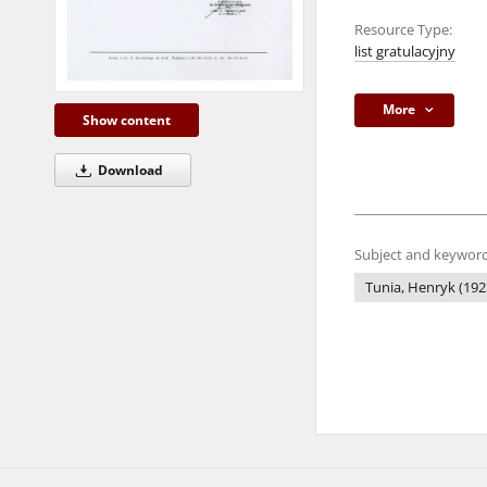
Resource Type:
list gratulacyjny
More
Show content
Download
Subject and keyword
Tunia, Henryk (1925