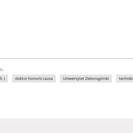
s:
- )
doktor honoris causa
Uniwersytet Zielonogórski
technik