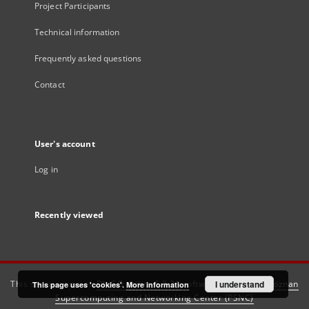
Project Participants
Technical information
Frequently asked questions
Contact
User's account
Log in
Recently viewed
This service runs on
DInGO dLibra 6.3.21
software created by
I understand
Poznan
This page uses 'cookies'.
More information
Supercomputing and Networking Center (PSNC)