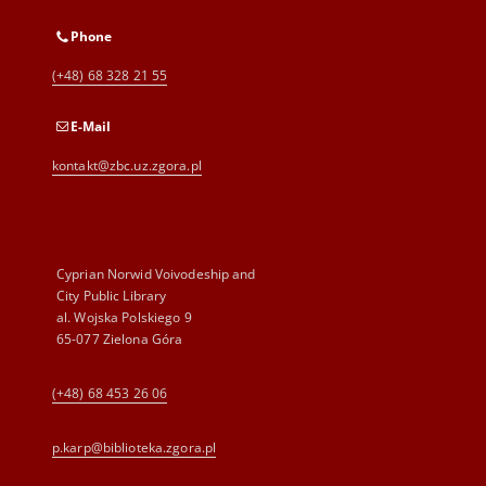
Phone
(+48) 68 328 21 55
E-Mail
kontakt@zbc.uz.zgora.pl
Cyprian Norwid Voivodeship and
City Public Library
al. Wojska Polskiego 9
65-077 Zielona Góra
(+48) 68 453 26 06
p.karp@biblioteka.zgora.pl