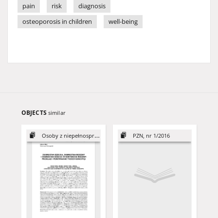
pain
risk
diagnosis
osteoporosis in children
well-being
OBJECTS
similar
Osoby z niepełnosprawnościami...
PZN, nr 1/2016