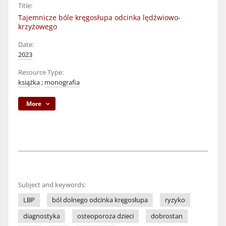
Title:
Tajemnicze bóle kręgosłupa odcinka lędźwiowo-
krzyżowego
Date:
2023
Resource Type:
książka
;
monografia
More
Subject and keywords:
LBP
ból dolnego odcinka kręgosłupa
ryzyko
diagnostyka
osteoporoza dzieci
dobrostan