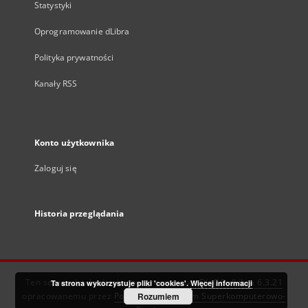
Statystyki
Oprogramowanie dLibra
Polityka prywatności
Kanały RSS
Konto użytkownika
Zaloguj się
Historia przeglądania
Ten serwis działa dzięki oprogramowaniu
DInGO dLibra 6.3.21
Ta strona wykorzystuje pliki 'cookies'.
Więcej informacji
opracowanemu przez
Poznańskie Centrum Superkomputerowo-
Rozumiem