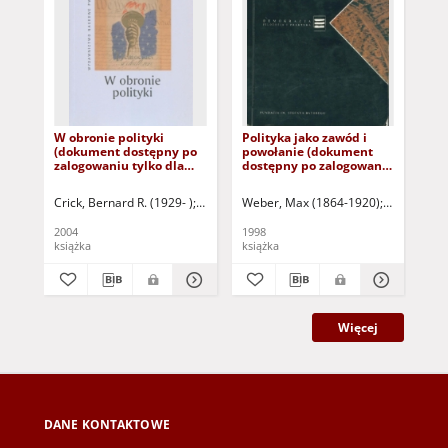
W obronie polityki
Polityka jako zawód i
Mor
(dokument dostępny po
powołanie (dokument
wzi
zalogowaniu tylko dla
dostępny po zalogowaniu
po
osób z dysfunkcją
tylko dla osób z
kr
wzroku)
dysfunkcją wzroku)
prz
Crick, Bernard R. (1929- )
Waśkiewicz, Andrzej (1963- ) - tł.
Weber, Max (1864-1920)
Krasnodębsk
Sta
wy
tru
2004
1998
201
Au
książka
książka
roz
fic
wo
Więcej
DANE KONTAKTOWE