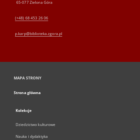
65-077 Zielona Góra
(+48) 68 453 26 06
p.karp@biblioteka.zgora.pl
MAPA STRONY
Strona główna
Kolekcje
Dziedzictwo kulturowe
Nauka i dydaktyka