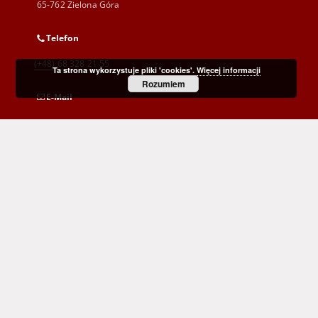
65-762 Zielona Góra
Telefon
(+48) 68 328 21 55
Ta strona wykorzystuje pliki 'cookies'.
Więcej informacji
Rozumiem
E-Mail
kontakt@zbc.uz.zgora.pl
Wojewódzka i Miejska Biblioteka Publiczna
im. C. Norwida w Zielonej Górze
al. Wojska Polskiego 9
65-077 Zielona Góra
(+48) 68 453 26 06
p.karp@biblioteka.zgora.pl