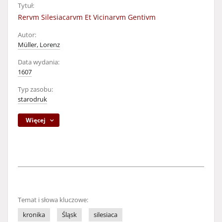
Tytuł:
Rervm Silesiacarvm Et Vicinarvm Gentivm
Autor:
Müller, Lorenz
Data wydania:
1607
Typ zasobu:
starodruk
Więcej
Temat i słowa kluczowe:
kronika
Śląsk
silesiaca