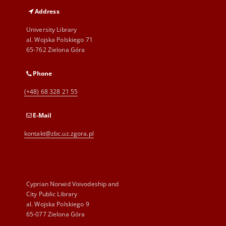
Address
University Library
al. Wojska Polskiego 71
65-762 Zielona Góra
Phone
(+48) 68 328 21 55
E-Mail
kontakt@zbc.uz.zgora.pl
Cyprian Norwid Voivodeship and
City Public Library
al. Wojska Polskiego 9
65-077 Zielona Góra