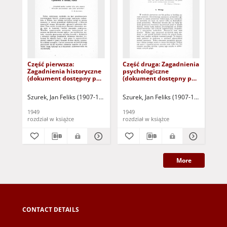
Część pierwsza:
Część druga: Zagadnienia
Po
Zagadnienia historyczne
psychologiczne
ary
(dokument dostępny po
(dokument dostępny po
szk
zalogowaniu tylko dla
zalogowaniu tylko dla
ws
osób z dysfunkcją
osób z dysfunkcją
Szurek, Jan Feliks (1907-1999)
Szurek, Jan Feliks (1907-1999)
Szu
wzroku)
wzroku)
1949
1949
194
rozdział w książce
rozdział w książce
roz
More
CONTACT DETAILS