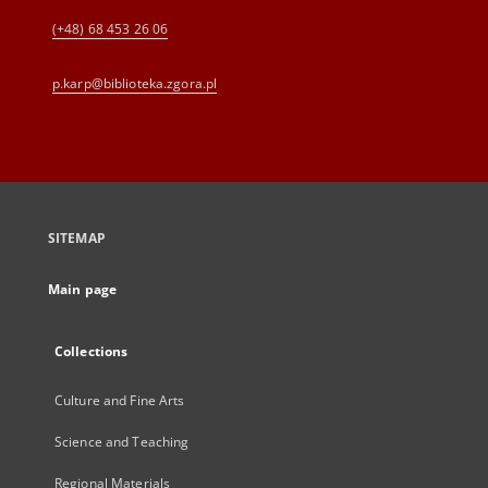
(+48) 68 453 26 06
p.karp@biblioteka.zgora.pl
SITEMAP
Main page
Collections
Culture and Fine Arts
Science and Teaching
Regional Materials