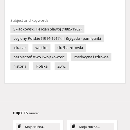
Subject and keywords:
Składkowski, Felicjan Sławoj (1885-1962)
Legiony Polskie (1914-1917). II Brygada - pamiętniki
lekarze
wojsko
służba zdrowia
bezpieczeństwo i wojskowość
medycyna i zdrowie
historia
Polska
20 w.
OBJECTS
similar
Moja służba...
Moja służba...