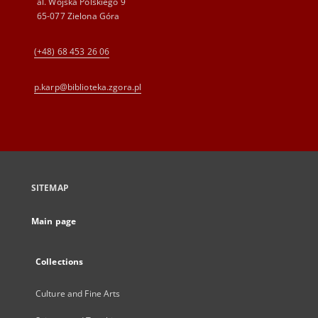
al. Wojska Polskiego 9
65-077 Zielona Góra
(+48) 68 453 26 06
p.karp@biblioteka.zgora.pl
SITEMAP
Main page
Collections
Culture and Fine Arts