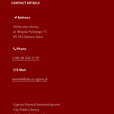
CONTACT DETAILS
Address
University Library
al. Wojska Polskiego 71
65-762 Zielona Góra
Phone
(+48) 68 328 21 55
E-Mail
kontakt@zbc.uz.zgora.pl
Cyprian Norwid Voivodeship and
City Public Library