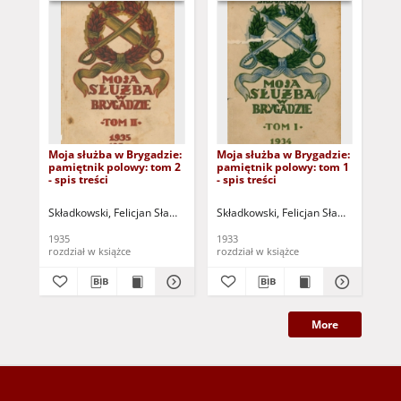
Moja służba w Brygadzie:
Moja służba w Brygadzie:
Wa
pamiętnik polowy: tom 2
pamiętnik polowy: tom 1
(d
- spis treści
- spis treści
zal
osó
wz
Składkowski, Felicjan Sławoj (1885-1962)
Składkowski, Felicjan Sławoj (1885-1
Skł
1935
1933
193
rozdział w książce
rozdział w książce
roz
More