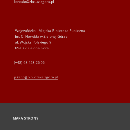
kontakt@zbc.uz.zgora.pl
Wojewódzka i Miejska Biblioteka Publiczna
im. C. Norwida w Zielonej Górze
al. Wojska Polskiego 9
65-077 Zielona Góra
(+48) 68 453 26 06
p.karp@biblioteka.zgora.pl
MAPA STRONY