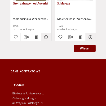
Gry i zabawy - od Autorki
3. Marsze
1.
Molendzińska-Wernerowa, Lucyna
Molendzińska-Wernerowa, Lucyna
Mo
1925
1925
192
rozdział w książce
rozdział w książce
roz
Więcej
DANE KONTAKTOWE
Adres
Biblioteka Uniwersytetu
Zielonogórskiego
al. Wojska Polskiego 71