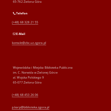
65-762 Zielona Góra
Telefon
(+48) 68 328 21 55
E-Mail
kontakt@zbc.uz.zgora.pl
Wojewódzka i Miejska Biblioteka Publiczna
im. C. Norwida w Zielonej Górze
al. Wojska Polskiego 9
65-077 Zielona Góra
(+48) 68 453 26 06
p.karp@biblioteka.zgora.pl