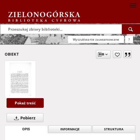
Wyszukiwanie zaawansowane
?
OBIEKT
Pokaż treść
Pobierz
OPIS
INFORMACJE
STRUKTURA