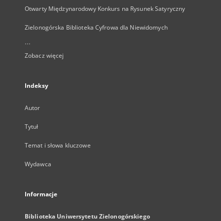
Otwarty Międzynarodowy Konkurs na Rysunek Satyryczny
Zielonogórska Biblioteka Cyfrowa dla Niewidomych
...
Zobacz więcej
Indeksy
Autor
Tytuł
Temat i słowa kluczowe
Wydawca
Informacje
Biblioteka Uniwersytetu Zielonogórskiego