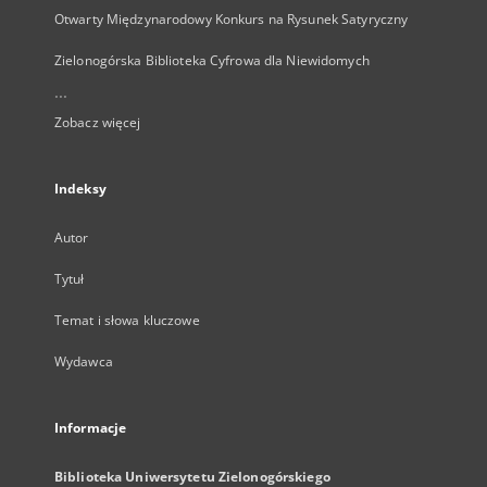
Otwarty Międzynarodowy Konkurs na Rysunek Satyryczny
Zielonogórska Biblioteka Cyfrowa dla Niewidomych
...
Zobacz więcej
Indeksy
Autor
Tytuł
Temat i słowa kluczowe
Wydawca
Informacje
Biblioteka Uniwersytetu Zielonogórskiego