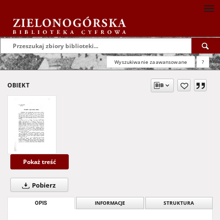
Wyszukiwanie zaawansowane
?
OBIEKT
Pokaż treść
Pobierz
OPIS
INFORMACJE
STRUKTURA