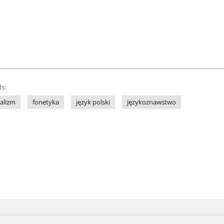
s:
alizm
fonetyka
język polski
językoznawstwo