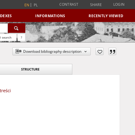
CONTRAST
LOGIN
SHARE
EN
PL
NDEXES
INFORMATIONS
RECENTLY VIEWED
 search
?
Download bibliography description
STRUCTURE
treści