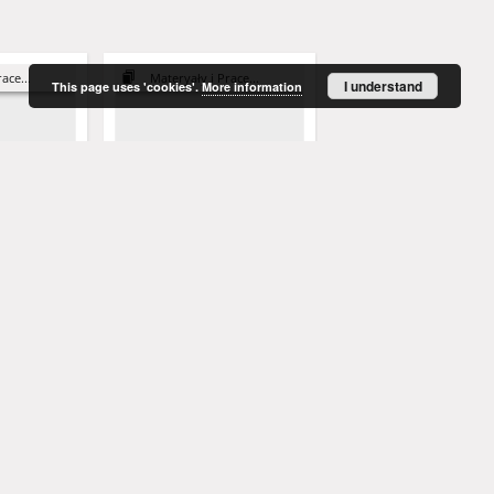
ace...
Materyały i Prace...
Materyały i Prace...
I understand
This page uses 'cookies'.
More information
Dwa teksty staropolskie
Gwara sułkowicka
 (dokument
ogowaniu
dysfunkcją
Ignacy (1874-1958)
Łoś, Jan Nepomucen Bonifacy (1860-1928)
Magiera, Jan (1876-1958
1912
1912
rozdział w książce
rozdział w książce
More