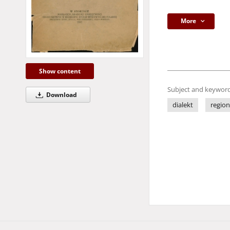
More
Show content
Subject and keyword
Download
dialekt
region