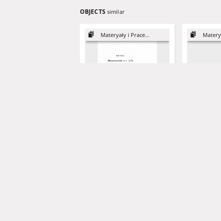
OBJECTS
similar
Materyały i Prace...
Materya
Mammotrekt z r. 1471
Z zagadnie
fonetyczny
dostępny p
tylko dla o
wzroku)
Łoś, Jan Nepomucen Bonifacy (1860-1928)
Rudnicki, Mi
1912
1912
rozdział w książce
rozdział w ks