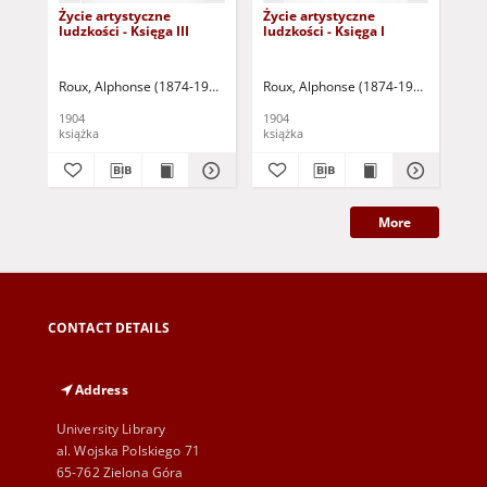
Życie artystyczne
Życie artystyczne
Życ
ludzkości - Księga III
ludzkości - Księga I
lud
Roux, Alphonse (1874-1937)
Lorentowicz, Jan (1868-1940) - tł.
Roux, Alphonse (1874-1937)
Lorentow
Rou
1904
1904
190
książka
książka
ksi
More
CONTACT DETAILS
Address
University Library
al. Wojska Polskiego 71
65-762 Zielona Góra