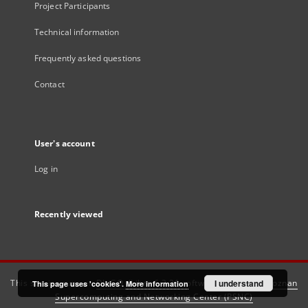
Project Participants
Technical information
Frequently asked questions
Contact
User's account
Log in
Recently viewed
This service runs on
DInGO dLibra 6.3.21
software created by
I understand
Poznan
This page uses 'cookies'.
More information
Supercomputing and Networking Center (PSNC)