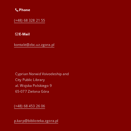
Phone
(+48) 68 328 21 55
E-Mail
kontakt@zbc.uz.zgora.pl
Cyprian Norwid Voivodeship and
City Public Library
al. Wojska Polskiego 9
65-077 Zielona Góra
(+48) 68 453 26 06
p.karp@biblioteka.zgora.pl