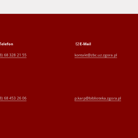
Telefon
E-Mail
8) 68 328 21 55
kontakt@zbc.uz.zgora.pl
8) 68 453 26 06
p.karp@biblioteka.zgora.pl