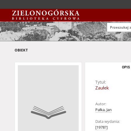
OBIEKT
OPIS
Tytuł:
Zaułek
Autor:
Pałka, Jan
Data wydania:
[1978?]