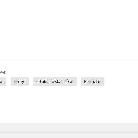
owe:
w.
linoryt
sztuka polska - 20 w.
Pałka, Jan