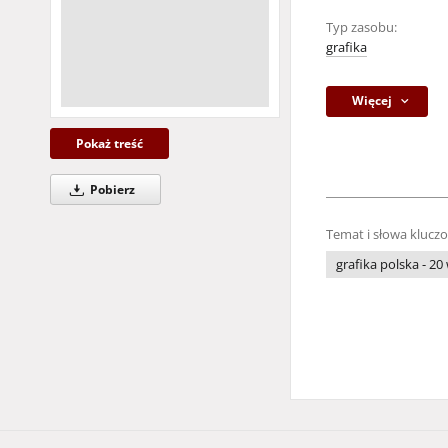
Typ zasobu:
grafika
Więcej
Pokaż treść
Pobierz
Temat i słowa klucz
grafika polska - 20 