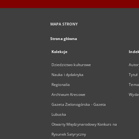
MAPA STRONY
Strona główna
Kolekcje
Inde
Dziedzictwo kulturowe
Autor
Nauka i dydaktyka
Tytuł
Regionalia
Temat
Archiwum Kresowe
Wyda
Gazeta Zielonogórska - Gazeta
Lubuska
Otwarty Międzynarodowy Konkurs na
Rysunek Satyryczny