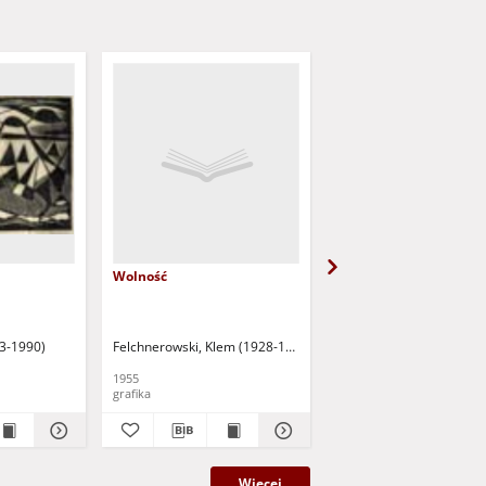
Wolność
Pejzaż
13-1990)
Felchnerowski, Klem (1928-1980)
Michorzewska, Bogumił
1955
[b.r.]
grafika
grafika
Więcej