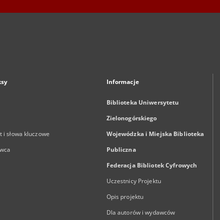
ksy
Informacje
Biblioteka Uniwersytetu
Zielonogórskiego
 i słowa kluczowe
Wojewódzka i Miejska Biblioteka
wca
Publiczna
Federacja Bibliotek Cyfrowych
Uczestnicy Projektu
Opis projektu
Dla autorów i wydawców