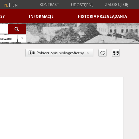
KONTRAST
ZALOGUJ SIĘ
UDOSTĘPNIJ
PL
EN
SY
INFORMACJE
HISTORIA PRZEGLĄDANIA
nsowane
?
Pobierz opis bibliograficzny