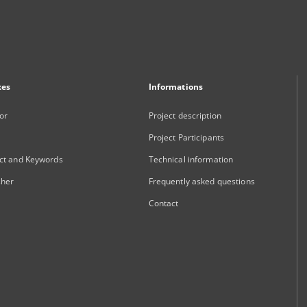
xes
Informations
or
Project description
Project Participants
ct and Keywords
Technical information
sher
Frequently asked questions
Contact