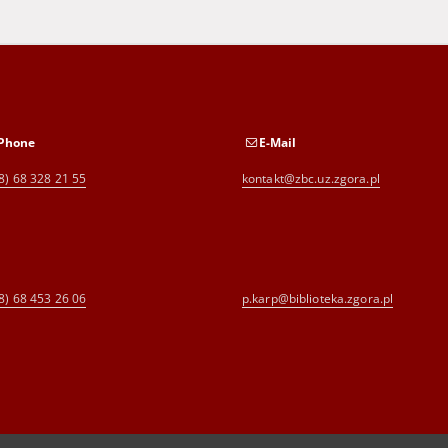
Phone
E-Mail
8) 68 328 21 55
kontakt@zbc.uz.zgora.pl
8) 68 453 26 06
p.karp@biblioteka.zgora.pl