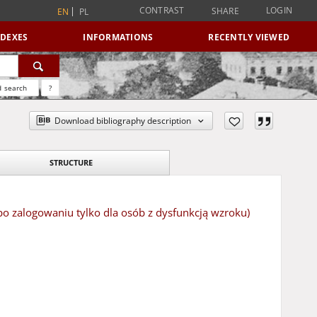
CONTRAST
LOGIN
SHARE
EN
PL
NDEXES
INFORMATIONS
RECENTLY VIEWED
 search
?
Download bibliography description
STRUCTURE
zalogowaniu tylko dla osób z dysfunkcją wzroku)