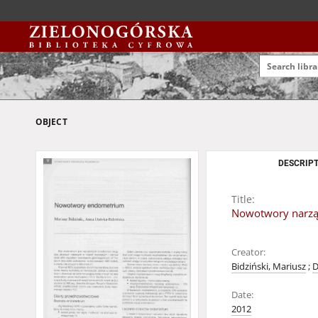
OBJECT
DESCRIPT
Title:
Nowotwory narzą
Creator:
Bidziński, Mariusz
;
D
Date:
2012