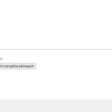
s:
ch narządów płciowych