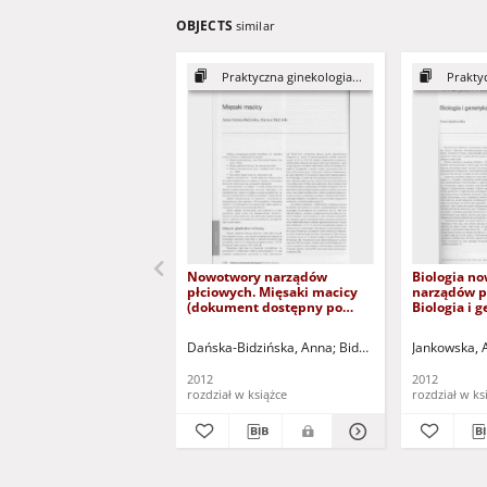
OBJECTS
similar
Praktyczna ginekologia...
Praktyc
Nowotwory narządów
Biologia n
płciowych. Mięsaki macicy
narządów p
(dokument dostępny po
Biologia i 
zalogowaniu tylko dla osób z
nowotworó
dysfunkcją wzroku)
dostępny p
Dańska-Bidzińska, Anna
Bidziński, Mariusz
Jankowska, 
Spacz
tylko dla o
wzroku)
2012
2012
rozdział w książce
rozdział w ks