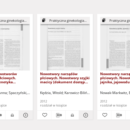
zna ginekologia...
Praktyczna ginekologia...
Praktyczna gi
owotworów
Nowotwory narządów
Nowotwory narz
łciowych.
płciowych. Nowotwory szyjki
płciowych. Nowo
genetyka
macicy (dokument dostępny
jajnika, jajowodu
w (dokument
po zalogowaniu tylko dla
(dokument dostę
o zalogowaniu
osób z dysfunkcją wzroku)
zalogowaniu tylk
Anna
yński, Marek (1944- ) - red.
Spaczyński, Marek (1944- ) - red.
Kędzia, Witold
Nowak-Markwitz, Ewa (1957- ) - red.
Nowak-Markwitz, Ewa (1957- ) - red.
Karowicz-Bilińska, Agata
Nowak-Markwitz, 
Kędzia, Witold -
Spaczyński, M
Kędz
sób z dysfunkcją
dysfunkcją wzro
2012
2012
iążce
rozdział w książce
rozdział w książce