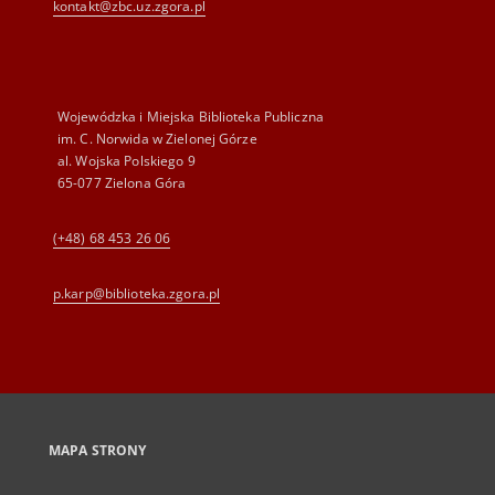
kontakt@zbc.uz.zgora.pl
Wojewódzka i Miejska Biblioteka Publiczna
im. C. Norwida w Zielonej Górze
al. Wojska Polskiego 9
65-077 Zielona Góra
(+48) 68 453 26 06
p.karp@biblioteka.zgora.pl
MAPA STRONY