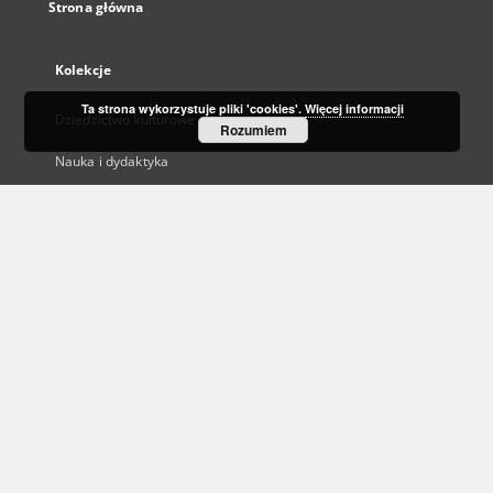
Strona główna
Kolekcje
Ta strona wykorzystuje pliki 'cookies'.
Więcej informacji
Dziedzictwo kulturowe
Rozumiem
Nauka i dydaktyka
Regionalia
Archiwum Kresowe
Gazeta Zielonogórska - Gazeta Lubuska
Otwarty Międzynarodowy Konkurs na Rysunek Satyryczny
Zielonogórska Biblioteka Cyfrowa dla Niewidomych
...
Zobacz więcej