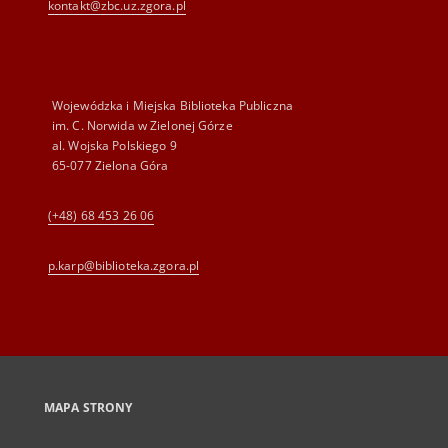
kontakt@zbc.uz.zgora.pl
Wojewódzka i Miejska Biblioteka Publiczna
im. C. Norwida w Zielonej Górze
al. Wojska Polskiego 9
65-077 Zielona Góra
(+48) 68 453 26 06
p.karp@biblioteka.zgora.pl
MAPA STRONY