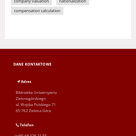
company valuation
nationalization
compensation calculation
DANE KONTAKTOWE
Adres
Biblioteka Uniwersytetu
Zielonogórskiego
al. Wojska Polskiego 71
65-762 Zielona Góra
Telefon
(+48) 68 328 21 55