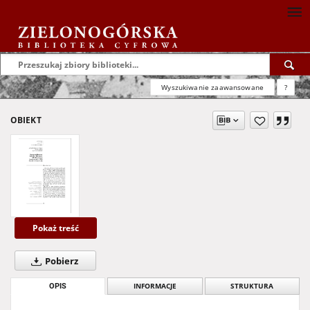
Wyszukiwanie zaawansowane
?
OBIEKT
Pokaż treść
Pobierz
OPIS
INFORMACJE
STRUKTURA