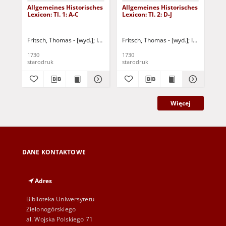
Allgemeines Historisches
Allgemeines Historisches
All
Lexicon: Tl. 1: A-C
Lexicon: Tl. 2: D-J
Lex
Fritsch, Thomas - [wyd.]
Iselin, Jakob Christoph
Fritsch, Thomas - [wyd.]
Buddeus, Johann Franz
Iselin, Jakob
Fri
1730
1730
173
starodruk
starodruk
sta
Więcej
DANE KONTAKTOWE
Adres
Biblioteka Uniwersytetu
Zielonogórskiego
al. Wojska Polskiego 71