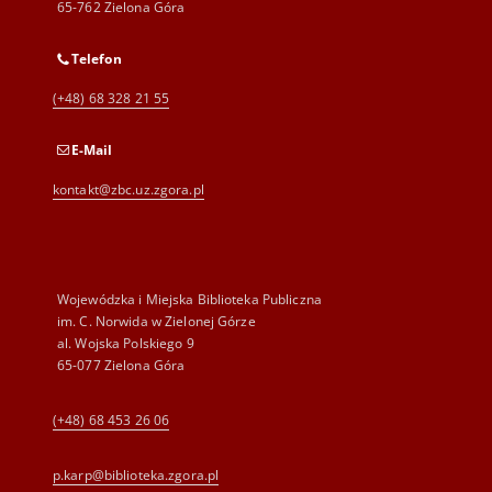
65-762 Zielona Góra
Telefon
(+48) 68 328 21 55
E-Mail
kontakt@zbc.uz.zgora.pl
Wojewódzka i Miejska Biblioteka Publiczna
im. C. Norwida w Zielonej Górze
al. Wojska Polskiego 9
65-077 Zielona Góra
(+48) 68 453 26 06
p.karp@biblioteka.zgora.pl