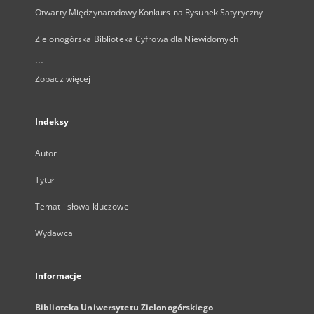
Otwarty Międzynarodowy Konkurs na Rysunek Satyryczny
Zielonogórska Biblioteka Cyfrowa dla Niewidomych
...
Zobacz więcej
Indeksy
Autor
Tytuł
Temat i słowa kluczowe
Wydawca
Informacje
Biblioteka Uniwersytetu Zielonogórskiego