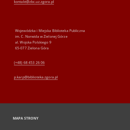
kontakt@zbc.uz.zgora.pl
Wojewódzka i Miejska Biblioteka Publiczna
im. C. Norwida w Zielonej Górze
al. Wojska Polskiego 9
65-077 Zielona Góra
(+48) 68 453 26 06
p.karp@biblioteka.zgora.pl
MAPA STRONY