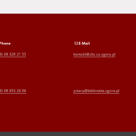
Phone
E-Mail
8) 68 328 21 55
kontakt@zbc.uz.zgora.pl
8) 68 453 26 06
p.karp@biblioteka.zgora.pl