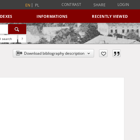
CONTRAST
LOGIN
SHARE
EN
PL
NDEXES
INFORMATIONS
RECENTLY VIEWED
 search
?
Download bibliography description