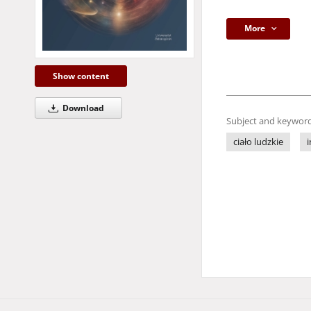
More
Show content
Download
Subject and keyword
ciało ludzkie