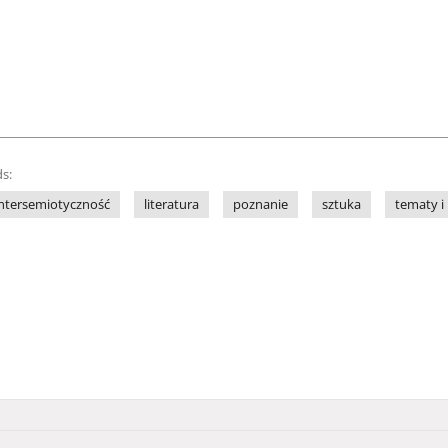
s:
intersemiotyczność
literatura
poznanie
sztuka
tematy 