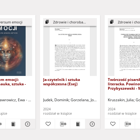
ersum emocji
Zdrowie i choroba...
Zdrowie i cho
m emocji:
Ja-czytelnik i sztuka
Twórczość pisarsk
nauka, sztuka -
współczesna (Esej)
literacka. Powin
Przybyszewski - 
Polska - język lit
krytyka literacka
gorzata - red.
awrowicz, Ewa - red.
Karczewska, Małgorzata - red.
Judek, Dominik
Gorzelana, Joanna - red. nauk.
Kruszakin, Julia
Seul, Ana
Go
2024
2024
iążce
rozdział w książce
rozdział w książce