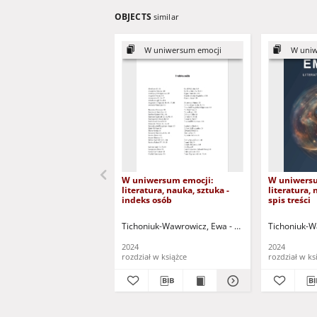
OBJECTS
similar
W uniwersum emocji
W uniw
W uniwersum emocji:
W uniwersu
literatura, nauka, sztuka -
literatura, 
indeks osób
spis treści
Tichoniuk-Wawrowicz, Ewa - red.
Karczewska, Mał
Tichoniuk-W
2024
2024
rozdział w książce
rozdział w ks