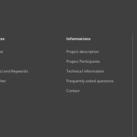
xes
Informations
or
Project description
Project Participants
ct and Keywords
Technical information
sher
Frequently asked questions
Contact